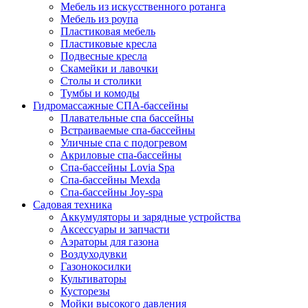
Мебель из искусственного ротанга
Мебель из роупа
Пластиковая мебель
Пластиковые кресла
Подвесные кресла
Скамейки и лавочки
Столы и столики
Тумбы и комоды
Гидромассажные СПА-бассейны
Плавательные спа бассейны
Встраиваемые спа-бассейны
Уличные спа с подогревом
Акриловые спа-бассейны
Спа-бассейны Lovia Spa
Спа-бассейны Mexda
Спа-бассейны Joy-spa
Садовая техника
Аккумуляторы и зарядные устройства
Аксессуары и запчасти
Аэраторы для газона
Воздуходувки
Газонокосилки
Культиваторы
Кусторезы
Мойки высокого давления