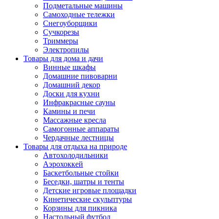
Подметальные машины
Самоходные тележки
Снегоуборщики
Сучкорезы
Триммеры
Электропилы
Товары для дома и дачи
Винные шкафы
Домашние пивоварни
Домашний декор
Доски для кухни
Инфракрасные сауны
Камины и печи
Массажные кресла
Самогонные аппараты
Чердачные лестницы
Товары для отдыха на природе
Автохолодильники
Аэрохоккей
Баскетбольные стойки
Беседки, шатры и тенты
Детские игровые площадки
Кинетические скульптуры
Корзины для пикника
Настольный футбол