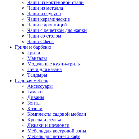
Чаши из кортеновой стали
Чаши из металла
Чаши из чугуна
Чаши керамические
Чаши с дровницей
Чаши с решеткой для жарки
Чаши со столом
Чаши Сфера
Грили и барбекю
Грили
Мангалы
Модульные кухни-гриль
Печи для казана
Тандыры
Садовая мебель
Аксессуары
Гамаки
Диваны
Зонты
Качели
Комплекты садовой мебели
Кресла и стулья
Лежаки и шезлонги
Мебель для костровой зоны
Мебель для летнего кафе