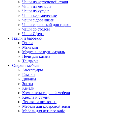
Чаши из кортеновой стали
Чаши из металла
Чаши из чугуна
Чаши керамические
Чаши с дровницей
Чаши с решеткой для жарки
Чаши со столом
Чаши Сфера
Грили и барбекю
Грили
Мангалы
Модульные кухни-гриль
Печи для казана
Тандыры
Садовая мебель
Аксессуары
Гамаки
Диваны
Зонты
Качели
Комплекты садовой мебели
Кресла и стулья
Лежаки и шезлонги
Мебель для костровой зоны
Мебель для летнего кафе