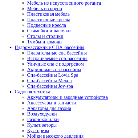
Мебель из искусственного ротанга
Мебель из роупа
Пластиковая мебель
Пластиковые кресла
Подвесные кресла
Скамейки и лавочки
Столы и столики
Тумбы и комоды
Гидромассажные СПА-бассейны
Плавательные спа бассейны
Встраиваемые спа-бассейны
Уличные спа с подогревом
Акриловые спа-бассейны
Спа-бассейны Lovia Spa
Спа-бассейны Mexda
Спа-бассейны Joy-spa
Садовая техника
Аккумуляторы и зарядные устройства
Аксессуары и запчасти
Аэраторы для газона
Воздуходувки
Газонокосилки
Культиваторы
Кусторезы
Мойки высокого давления