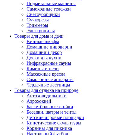
Подметальные машины
Самоходные тележки
Снегоуборщики
Сучкорезы
Триммеры
Электропилы
Товары для дома и дачи
Винные шкафы
Домашние пивоварни
Домашний декор
Доски для кухни
Инфракрасные сауны
Камины и печи
Массажные кресла
Самогонные аппараты
Чердачные лестницы
Товары для отдыха на природе
Автохолодильники
Аэрохоккей
Баскетбольные стойки
Беседки, шатры и тенты
Детские игровые площадки
Кинетические скульптуры
Корзины для пикника
Настольный футбол