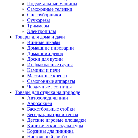
Подметальные машины
Самоходные тележки
Снегоуборщики
Сучкорезы
Триммеры
Электропилы
Товары для дома и дачи
Винные шкафы
Домашние пивоварни
Домашний декор
Доски для кухни
Инфракрасные сауны
Камины и печи
Массажные кресла
Самогонные аппараты
Чердачные лестницы
Товары для отдыха на природе
Автохолодильники
Аэрохоккей
Баскетбольные стойки
Беседки, шатры и тенты
Детские игровые площадки
Кинетические скульптуры
Корзины для пикника
Настольный футбол