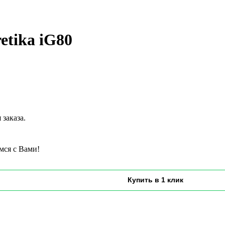
tika iG80
заказа.
мся с Вами!