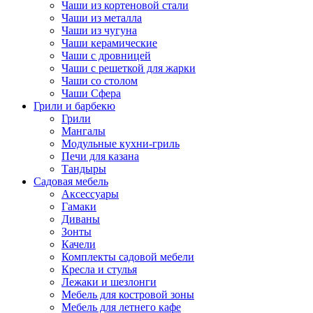
Чаши из кортеновой стали
Чаши из металла
Чаши из чугуна
Чаши керамические
Чаши с дровницей
Чаши с решеткой для жарки
Чаши со столом
Чаши Сфера
Грили и барбекю
Грили
Мангалы
Модульные кухни-гриль
Печи для казана
Тандыры
Садовая мебель
Аксессуары
Гамаки
Диваны
Зонты
Качели
Комплекты садовой мебели
Кресла и стулья
Лежаки и шезлонги
Мебель для костровой зоны
Мебель для летнего кафе