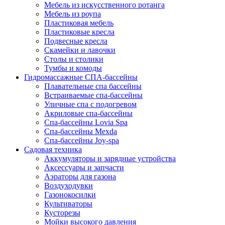
Мебель из искусственного ротанга
Мебель из роупа
Пластиковая мебель
Пластиковые кресла
Подвесные кресла
Скамейки и лавочки
Столы и столики
Тумбы и комоды
Гидромассажные СПА-бассейны
Плавательные спа бассейны
Встраиваемые спа-бассейны
Уличные спа с подогревом
Акриловые спа-бассейны
Спа-бассейны Lovia Spa
Спа-бассейны Mexda
Спа-бассейны Joy-spa
Садовая техника
Аккумуляторы и зарядные устройства
Аксессуары и запчасти
Аэраторы для газона
Воздуходувки
Газонокосилки
Культиваторы
Кусторезы
Мойки высокого давления