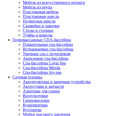
Мебель из искусственного ротанга
Мебель из роупа
Пластиковая мебель
Пластиковые кресла
Подвесные кресла
Скамейки и лавочки
Столы и столики
Тумбы и комоды
Гидромассажные СПА-бассейны
Плавательные спа бассейны
Встраиваемые спа-бассейны
Уличные спа с подогревом
Акриловые спа-бассейны
Спа-бассейны Lovia Spa
Спа-бассейны Mexda
Спа-бассейны Joy-spa
Садовая техника
Аккумуляторы и зарядные устройства
Аксессуары и запчасти
Аэраторы для газона
Воздуходувки
Газонокосилки
Культиваторы
Кусторезы
Мойки высокого давления