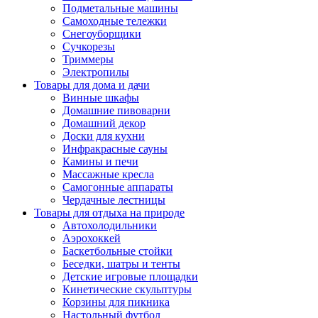
Подметальные машины
Самоходные тележки
Снегоуборщики
Сучкорезы
Триммеры
Электропилы
Товары для дома и дачи
Винные шкафы
Домашние пивоварни
Домашний декор
Доски для кухни
Инфракрасные сауны
Камины и печи
Массажные кресла
Самогонные аппараты
Чердачные лестницы
Товары для отдыха на природе
Автохолодильники
Аэрохоккей
Баскетбольные стойки
Беседки, шатры и тенты
Детские игровые площадки
Кинетические скульптуры
Корзины для пикника
Настольный футбол