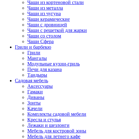
Чаши из кортеновой стали
Чаши из металла
Чаши из чугуна
Чаши керамические
Чаши с дровницей
Чаши с решеткой для жарки
Чаши со столом
Чаши Сфера
Грили и барбекю
Грили
Мангалы
Модульные кухни-гриль
Печи для казана
Тандыры
Садовая мебель
Аксессуары
Гамаки
Диваны
Зонты
Качели
Комплекты садовой мебели
Кресла и стулья
Лежаки и шезлонги
Мебель для костровой зоны
Мебель для летнего кафе