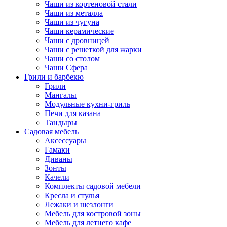
Чаши из кортеновой стали
Чаши из металла
Чаши из чугуна
Чаши керамические
Чаши с дровницей
Чаши с решеткой для жарки
Чаши со столом
Чаши Сфера
Грили и барбекю
Грили
Мангалы
Модульные кухни-гриль
Печи для казана
Тандыры
Садовая мебель
Аксессуары
Гамаки
Диваны
Зонты
Качели
Комплекты садовой мебели
Кресла и стулья
Лежаки и шезлонги
Мебель для костровой зоны
Мебель для летнего кафе