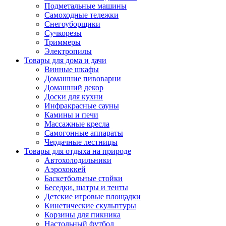
Подметальные машины
Самоходные тележки
Снегоуборщики
Сучкорезы
Триммеры
Электропилы
Товары для дома и дачи
Винные шкафы
Домашние пивоварни
Домашний декор
Доски для кухни
Инфракрасные сауны
Камины и печи
Массажные кресла
Самогонные аппараты
Чердачные лестницы
Товары для отдыха на природе
Автохолодильники
Аэрохоккей
Баскетбольные стойки
Беседки, шатры и тенты
Детские игровые площадки
Кинетические скульптуры
Корзины для пикника
Настольный футбол