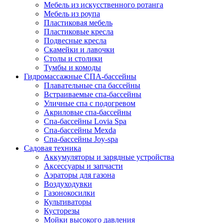
Мебель из искусственного ротанга
Мебель из роупа
Пластиковая мебель
Пластиковые кресла
Подвесные кресла
Скамейки и лавочки
Столы и столики
Тумбы и комоды
Гидромассажные СПА-бассейны
Плавательные спа бассейны
Встраиваемые спа-бассейны
Уличные спа с подогревом
Акриловые спа-бассейны
Спа-бассейны Lovia Spa
Спа-бассейны Mexda
Спа-бассейны Joy-spa
Садовая техника
Аккумуляторы и зарядные устройства
Аксессуары и запчасти
Аэраторы для газона
Воздуходувки
Газонокосилки
Культиваторы
Кусторезы
Мойки высокого давления