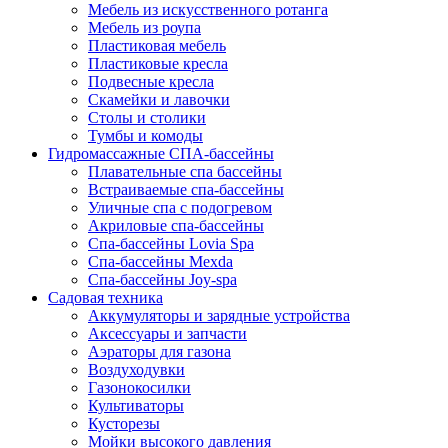
Мебель из искусственного ротанга
Мебель из роупа
Пластиковая мебель
Пластиковые кресла
Подвесные кресла
Скамейки и лавочки
Столы и столики
Тумбы и комоды
Гидромассажные СПА-бассейны
Плавательные спа бассейны
Встраиваемые спа-бассейны
Уличные спа с подогревом
Акриловые спа-бассейны
Спа-бассейны Lovia Spa
Спа-бассейны Mexda
Спа-бассейны Joy-spa
Садовая техника
Аккумуляторы и зарядные устройства
Аксессуары и запчасти
Аэраторы для газона
Воздуходувки
Газонокосилки
Культиваторы
Кусторезы
Мойки высокого давления