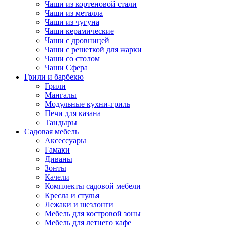
Чаши из кортеновой стали
Чаши из металла
Чаши из чугуна
Чаши керамические
Чаши с дровницей
Чаши с решеткой для жарки
Чаши со столом
Чаши Сфера
Грили и барбекю
Грили
Мангалы
Модульные кухни-гриль
Печи для казана
Тандыры
Садовая мебель
Аксессуары
Гамаки
Диваны
Зонты
Качели
Комплекты садовой мебели
Кресла и стулья
Лежаки и шезлонги
Мебель для костровой зоны
Мебель для летнего кафе