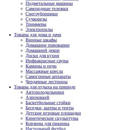
Подметальные машины
Самоходные тележки
Снегоуборщики
Сучкорезы
Триммеры
Электропилы
Товары для дома и дачи
Винные шкафы
Домашние пивоварни
Домашний декор
Доски для кухни
Инфракрасные сауны
Камины и печи
Массажные кресла
Самогонные аппараты
Чердачные лестницы
Товары для отдыха на природе
Автохолодильники
Аэрохоккей
Баскетбольные стойки
Беседки, шатры и тенты
Детские игровые площадки
Кинетические скульптуры
Корзины для пикника
Настольный футбол