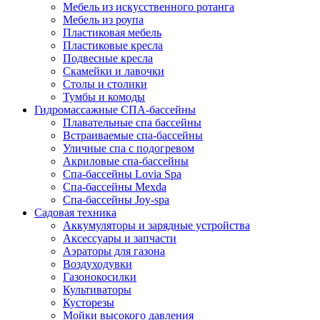
Мебель из искусственного ротанга
Мебель из роупа
Пластиковая мебель
Пластиковые кресла
Подвесные кресла
Скамейки и лавочки
Столы и столики
Тумбы и комоды
Гидромассажные СПА-бассейны
Плавательные спа бассейны
Встраиваемые спа-бассейны
Уличные спа с подогревом
Акриловые спа-бассейны
Спа-бассейны Lovia Spa
Спа-бассейны Mexda
Спа-бассейны Joy-spa
Садовая техника
Аккумуляторы и зарядные устройства
Аксессуары и запчасти
Аэраторы для газона
Воздуходувки
Газонокосилки
Культиваторы
Кусторезы
Мойки высокого давления