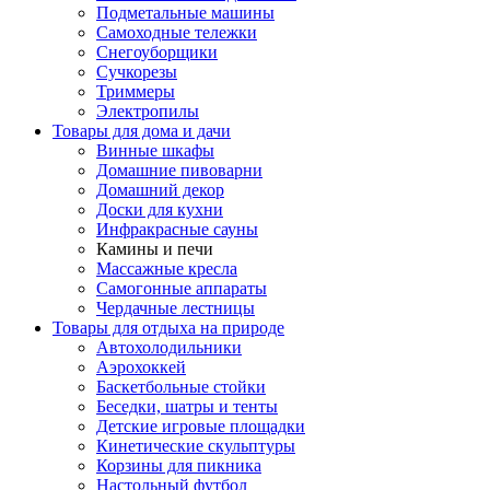
Подметальные машины
Самоходные тележки
Снегоуборщики
Сучкорезы
Триммеры
Электропилы
Товары для дома и дачи
Винные шкафы
Домашние пивоварни
Домашний декор
Доски для кухни
Инфракрасные сауны
Камины и печи
Массажные кресла
Самогонные аппараты
Чердачные лестницы
Товары для отдыха на природе
Автохолодильники
Аэрохоккей
Баскетбольные стойки
Беседки, шатры и тенты
Детские игровые площадки
Кинетические скульптуры
Корзины для пикника
Настольный футбол