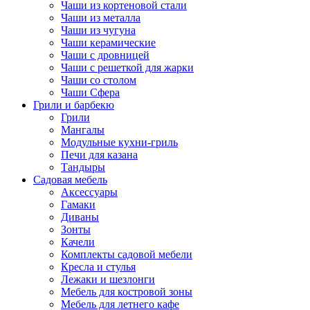
Чаши из кортеновой стали
Чаши из металла
Чаши из чугуна
Чаши керамические
Чаши с дровницей
Чаши с решеткой для жарки
Чаши со столом
Чаши Сфера
Грили и барбекю
Грили
Мангалы
Модульные кухни-гриль
Печи для казана
Тандыры
Садовая мебель
Аксессуары
Гамаки
Диваны
Зонты
Качели
Комплекты садовой мебели
Кресла и стулья
Лежаки и шезлонги
Мебель для костровой зоны
Мебель для летнего кафе