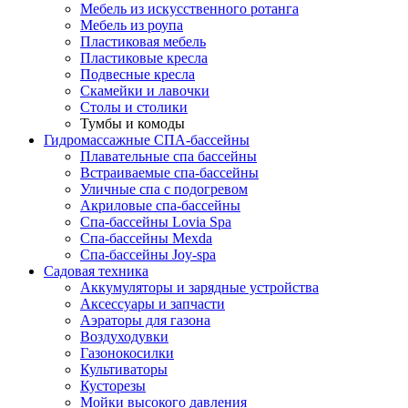
Мебель из искусственного ротанга
Мебель из роупа
Пластиковая мебель
Пластиковые кресла
Подвесные кресла
Скамейки и лавочки
Столы и столики
Тумбы и комоды
Гидромассажные СПА-бассейны
Плавательные спа бассейны
Встраиваемые спа-бассейны
Уличные спа с подогревом
Акриловые спа-бассейны
Спа-бассейны Lovia Spa
Спа-бассейны Mexda
Спа-бассейны Joy-spa
Садовая техника
Аккумуляторы и зарядные устройства
Аксессуары и запчасти
Аэраторы для газона
Воздуходувки
Газонокосилки
Культиваторы
Кусторезы
Мойки высокого давления