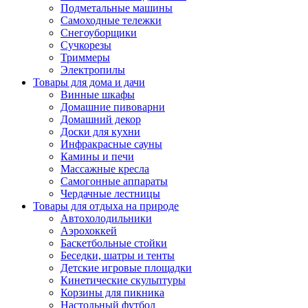
Подметальные машины
Самоходные тележки
Снегоуборщики
Сучкорезы
Триммеры
Электропилы
Товары для дома и дачи
Винные шкафы
Домашние пивоварни
Домашний декор
Доски для кухни
Инфракрасные сауны
Камины и печи
Массажные кресла
Самогонные аппараты
Чердачные лестницы
Товары для отдыха на природе
Автохолодильники
Аэрохоккей
Баскетбольные стойки
Беседки, шатры и тенты
Детские игровые площадки
Кинетические скульптуры
Корзины для пикника
Настольный футбол