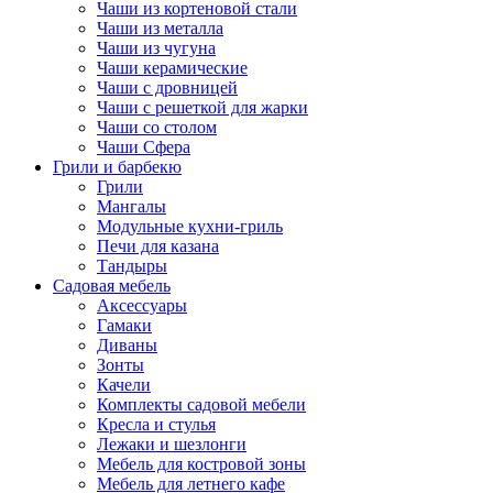
Чаши из кортеновой стали
Чаши из металла
Чаши из чугуна
Чаши керамические
Чаши с дровницей
Чаши с решеткой для жарки
Чаши со столом
Чаши Сфера
Грили и барбекю
Грили
Мангалы
Модульные кухни-гриль
Печи для казана
Тандыры
Садовая мебель
Аксессуары
Гамаки
Диваны
Зонты
Качели
Комплекты садовой мебели
Кресла и стулья
Лежаки и шезлонги
Мебель для костровой зоны
Мебель для летнего кафе