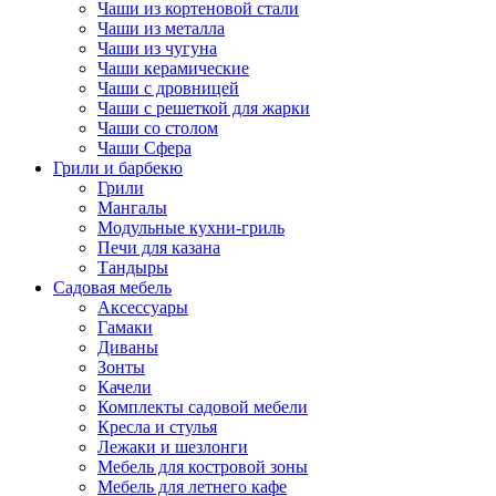
Чаши из кортеновой стали
Чаши из металла
Чаши из чугуна
Чаши керамические
Чаши с дровницей
Чаши с решеткой для жарки
Чаши со столом
Чаши Сфера
Грили и барбекю
Грили
Мангалы
Модульные кухни-гриль
Печи для казана
Тандыры
Садовая мебель
Аксессуары
Гамаки
Диваны
Зонты
Качели
Комплекты садовой мебели
Кресла и стулья
Лежаки и шезлонги
Мебель для костровой зоны
Мебель для летнего кафе