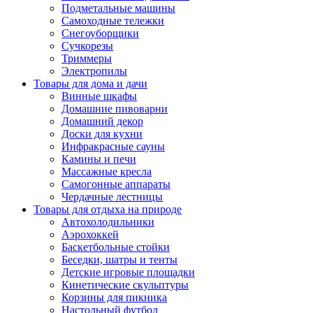
Подметальные машины
Самоходные тележки
Снегоуборщики
Сучкорезы
Триммеры
Электропилы
Товары для дома и дачи
Винные шкафы
Домашние пивоварни
Домашний декор
Доски для кухни
Инфракрасные сауны
Камины и печи
Массажные кресла
Самогонные аппараты
Чердачные лестницы
Товары для отдыха на природе
Автохолодильники
Аэрохоккей
Баскетбольные стойки
Беседки, шатры и тенты
Детские игровые площадки
Кинетические скульптуры
Корзины для пикника
Настольный футбол