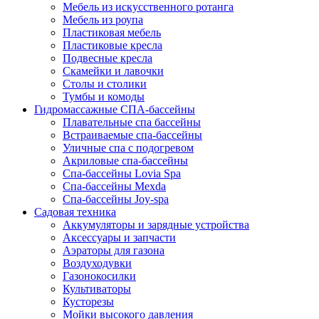
Мебель из искусственного ротанга
Мебель из роупа
Пластиковая мебель
Пластиковые кресла
Подвесные кресла
Скамейки и лавочки
Столы и столики
Тумбы и комоды
Гидромассажные СПА-бассейны
Плавательные спа бассейны
Встраиваемые спа-бассейны
Уличные спа с подогревом
Акриловые спа-бассейны
Спа-бассейны Lovia Spa
Спа-бассейны Mexda
Спа-бассейны Joy-spa
Садовая техника
Аккумуляторы и зарядные устройства
Аксессуары и запчасти
Аэраторы для газона
Воздуходувки
Газонокосилки
Культиваторы
Кусторезы
Мойки высокого давления