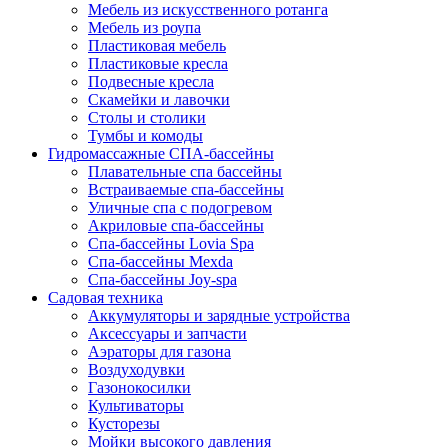
Мебель из искусственного ротанга
Мебель из роупа
Пластиковая мебель
Пластиковые кресла
Подвесные кресла
Скамейки и лавочки
Столы и столики
Тумбы и комоды
Гидромассажные СПА-бассейны
Плавательные спа бассейны
Встраиваемые спа-бассейны
Уличные спа с подогревом
Акриловые спа-бассейны
Спа-бассейны Lovia Spa
Спа-бассейны Mexda
Спа-бассейны Joy-spa
Садовая техника
Аккумуляторы и зарядные устройства
Аксессуары и запчасти
Аэраторы для газона
Воздуходувки
Газонокосилки
Культиваторы
Кусторезы
Мойки высокого давления