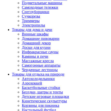
Подметальные машины
Самоходные тележки
Снегоуборщики
Сучкорезы
Триммеры
Электропилы
Товары для дома и дачи
Винные шкафы
Домашние пивоварни
Домашний декор
Доски для кухни
Инфракрасные сауны
Камины и печи
Массажные кресла
Самогонные аппараты
Чердачные лестницы
Товары для отдыха на природе
Автохолодильники
Аэрохоккей
Баскетбольные стойки
Беседки, шатры и тенты
Детские игровые площадки
Кинетические скульптуры
Корзины для пикника
Настольный футбол