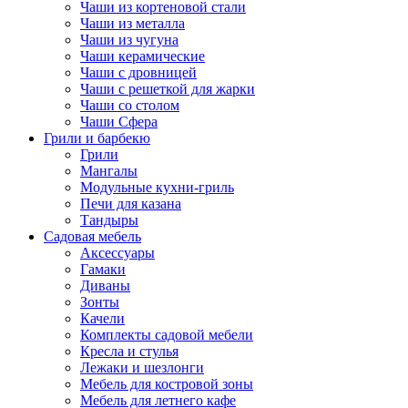
Чаши из кортеновой стали
Чаши из металла
Чаши из чугуна
Чаши керамические
Чаши с дровницей
Чаши с решеткой для жарки
Чаши со столом
Чаши Сфера
Грили и барбекю
Грили
Мангалы
Модульные кухни-гриль
Печи для казана
Тандыры
Садовая мебель
Аксессуары
Гамаки
Диваны
Зонты
Качели
Комплекты садовой мебели
Кресла и стулья
Лежаки и шезлонги
Мебель для костровой зоны
Мебель для летнего кафе