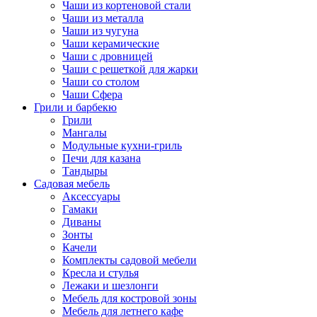
Чаши из кортеновой стали
Чаши из металла
Чаши из чугуна
Чаши керамические
Чаши с дровницей
Чаши с решеткой для жарки
Чаши со столом
Чаши Сфера
Грили и барбекю
Грили
Мангалы
Модульные кухни-гриль
Печи для казана
Тандыры
Садовая мебель
Аксессуары
Гамаки
Диваны
Зонты
Качели
Комплекты садовой мебели
Кресла и стулья
Лежаки и шезлонги
Мебель для костровой зоны
Мебель для летнего кафе