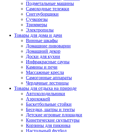
Подметальные машины
Самоходные тележки
Снегоуборщики
Сучкорезы
Триммеры
Электропилы
Товары для дома и дачи
Винные шкафы
Домашние пивоварни
Домашний декор
Доски для кухни
Инфракрасные сауны
Камины и печи
Массажные кресла
Самогонные аппараты
Чердачные лестницы
Товары для отдыха на природе
Автохолодильники
Аэрохоккей
Баскетбольные стойки
Беседки, шатры и тенты
Детские игровые площадки
Кинетические скульптуры
Корзины для пикника
Настольный футбол