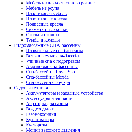
Мебель из искусственного ротанга
Мебель из роупа
Пластиковая мебель
Пластиковые кресла
Подвесные кресла
Скамейки и лавочки
Столы и столики
Тумбы и комоды
Гидромассажные СПА-бассейны
Плавательные спа бассейны
Встраиваемые спа-бассейны
Уличные спа с подогревом
Акриловые спа-бассейны
Спа-бассейны Lovia Spa
Спа-бассейны Mexda
Спа-бассейны Joy-spa
Садовая техника
Аккумуляторы и зарядные устройства
Аксессуары и запчасти
Аэраторы для газона
Воздуходувки
Газонокосилки
Культиваторы
Кусторезы
Мойки высокого давления