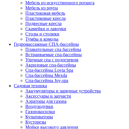
Мебель из искусственного ротанга
Мебель из роупа
Пластиковая мебель
Пластиковые кресла
Подвесные кресла
Скамейки и лавочки
Столы и столики
Тумбы и комоды
Гидромассажные СПА-бассейны
Плавательные спа бассейны
Встраиваемые спа-бассейны
Уличные спа с подогревом
Акриловые спа-бассейны
Спа-бассейны Lovia Spa
Спа-бассейны Mexda
Спа-бассейны Joy-spa
Садовая техника
Аккумуляторы и зарядные устройства
Аксессуары и запчасти
Аэраторы для газона
Воздуходувки
Газонокосилки
Культиваторы
Кусторезы
Мойки высокого давления