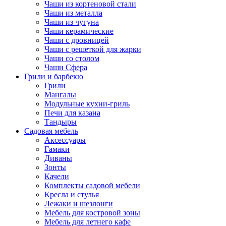
Чаши из кортеновой стали
Чаши из металла
Чаши из чугуна
Чаши керамические
Чаши с дровницей
Чаши с решеткой для жарки
Чаши со столом
Чаши Сфера
Грили и барбекю
Грили
Мангалы
Модульные кухни-гриль
Печи для казана
Тандыры
Садовая мебель
Аксессуары
Гамаки
Диваны
Зонты
Качели
Комплекты садовой мебели
Кресла и стулья
Лежаки и шезлонги
Мебель для костровой зоны
Мебель для летнего кафе