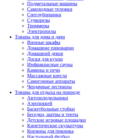
Подметальные машины
Самоходные тележки
Снегоуборщики
Сучкорезы
Триммеры
Электропилы
Товары для дома и дачи
Винные шкафы
Домашние пивоварни
Домашний декор
Доски для кухни
Инфракрасные сауны
Камины и печи
Массажные кресла
Самогонные аппараты
Чердачные лестницы
Товары для отдыха на природе
Автохолодильники
Аэрохоккей
Баскетбольные стойки
Беседки, шатры и тенты
Детские игровые площадки
Кинетические скульптуры
Корзины для пикника
Настольный футбол