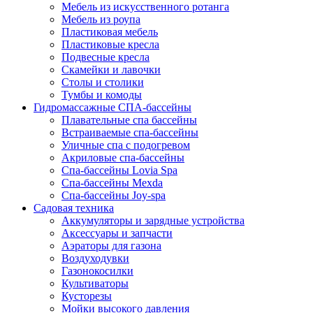
Мебель из искусственного ротанга
Мебель из роупа
Пластиковая мебель
Пластиковые кресла
Подвесные кресла
Скамейки и лавочки
Столы и столики
Тумбы и комоды
Гидромассажные СПА-бассейны
Плавательные спа бассейны
Встраиваемые спа-бассейны
Уличные спа с подогревом
Акриловые спа-бассейны
Спа-бассейны Lovia Spa
Спа-бассейны Mexda
Спа-бассейны Joy-spa
Садовая техника
Аккумуляторы и зарядные устройства
Аксессуары и запчасти
Аэраторы для газона
Воздуходувки
Газонокосилки
Культиваторы
Кусторезы
Мойки высокого давления