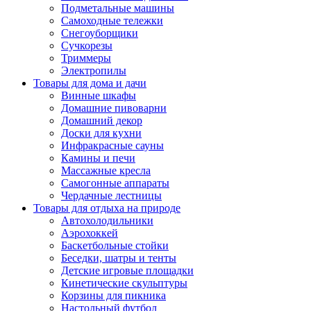
Подметальные машины
Самоходные тележки
Снегоуборщики
Сучкорезы
Триммеры
Электропилы
Товары для дома и дачи
Винные шкафы
Домашние пивоварни
Домашний декор
Доски для кухни
Инфракрасные сауны
Камины и печи
Массажные кресла
Самогонные аппараты
Чердачные лестницы
Товары для отдыха на природе
Автохолодильники
Аэрохоккей
Баскетбольные стойки
Беседки, шатры и тенты
Детские игровые площадки
Кинетические скульптуры
Корзины для пикника
Настольный футбол