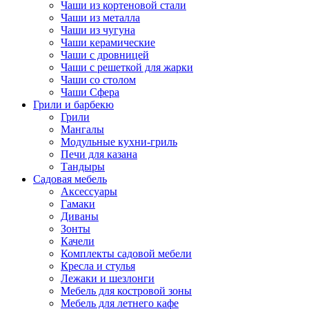
Чаши из кортеновой стали
Чаши из металла
Чаши из чугуна
Чаши керамические
Чаши с дровницей
Чаши с решеткой для жарки
Чаши со столом
Чаши Сфера
Грили и барбекю
Грили
Мангалы
Модульные кухни-гриль
Печи для казана
Тандыры
Садовая мебель
Аксессуары
Гамаки
Диваны
Зонты
Качели
Комплекты садовой мебели
Кресла и стулья
Лежаки и шезлонги
Мебель для костровой зоны
Мебель для летнего кафе