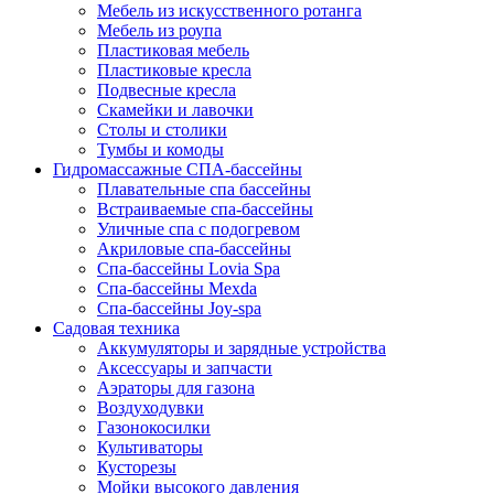
Мебель из искусственного ротанга
Мебель из роупа
Пластиковая мебель
Пластиковые кресла
Подвесные кресла
Скамейки и лавочки
Столы и столики
Тумбы и комоды
Гидромассажные СПА-бассейны
Плавательные спа бассейны
Встраиваемые спа-бассейны
Уличные спа с подогревом
Акриловые спа-бассейны
Спа-бассейны Lovia Spa
Спа-бассейны Mexda
Спа-бассейны Joy-spa
Садовая техника
Аккумуляторы и зарядные устройства
Аксессуары и запчасти
Аэраторы для газона
Воздуходувки
Газонокосилки
Культиваторы
Кусторезы
Мойки высокого давления