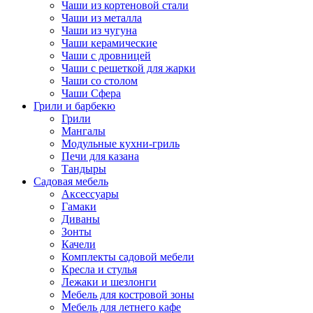
Чаши из кортеновой стали
Чаши из металла
Чаши из чугуна
Чаши керамические
Чаши с дровницей
Чаши с решеткой для жарки
Чаши со столом
Чаши Сфера
Грили и барбекю
Грили
Мангалы
Модульные кухни-гриль
Печи для казана
Тандыры
Садовая мебель
Аксессуары
Гамаки
Диваны
Зонты
Качели
Комплекты садовой мебели
Кресла и стулья
Лежаки и шезлонги
Мебель для костровой зоны
Мебель для летнего кафе