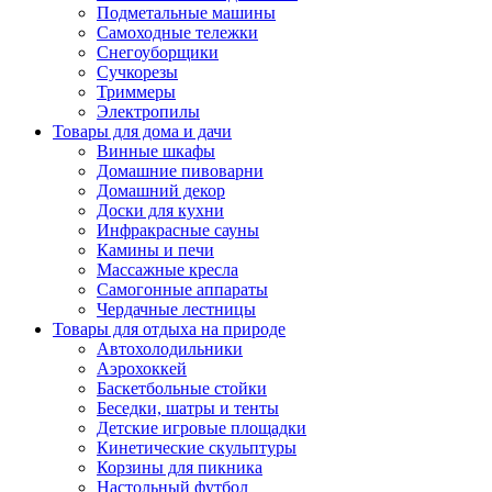
Подметальные машины
Самоходные тележки
Снегоуборщики
Сучкорезы
Триммеры
Электропилы
Товары для дома и дачи
Винные шкафы
Домашние пивоварни
Домашний декор
Доски для кухни
Инфракрасные сауны
Камины и печи
Массажные кресла
Самогонные аппараты
Чердачные лестницы
Товары для отдыха на природе
Автохолодильники
Аэрохоккей
Баскетбольные стойки
Беседки, шатры и тенты
Детские игровые площадки
Кинетические скульптуры
Корзины для пикника
Настольный футбол