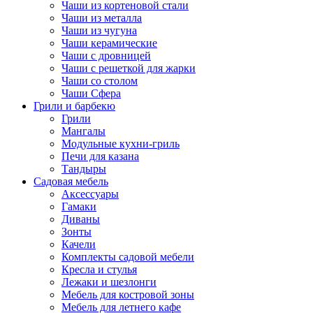
Чаши из кортеновой стали
Чаши из металла
Чаши из чугуна
Чаши керамические
Чаши с дровницей
Чаши с решеткой для жарки
Чаши со столом
Чаши Сфера
Грили и барбекю
Грили
Мангалы
Модульные кухни-гриль
Печи для казана
Тандыры
Садовая мебель
Аксессуары
Гамаки
Диваны
Зонты
Качели
Комплекты садовой мебели
Кресла и стулья
Лежаки и шезлонги
Мебель для костровой зоны
Мебель для летнего кафе