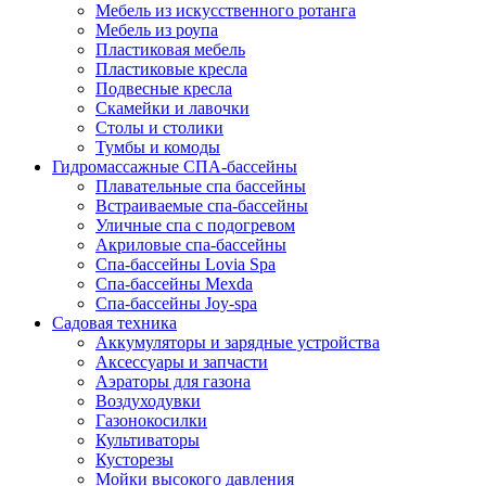
Мебель из искусственного ротанга
Мебель из роупа
Пластиковая мебель
Пластиковые кресла
Подвесные кресла
Скамейки и лавочки
Столы и столики
Тумбы и комоды
Гидромассажные СПА-бассейны
Плавательные спа бассейны
Встраиваемые спа-бассейны
Уличные спа с подогревом
Акриловые спа-бассейны
Спа-бассейны Lovia Spa
Спа-бассейны Mexda
Спа-бассейны Joy-spa
Садовая техника
Аккумуляторы и зарядные устройства
Аксессуары и запчасти
Аэраторы для газона
Воздуходувки
Газонокосилки
Культиваторы
Кусторезы
Мойки высокого давления