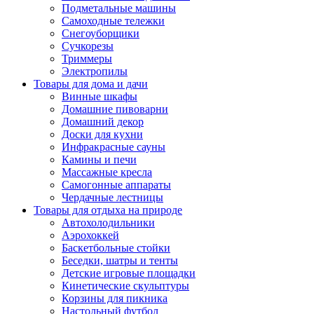
Подметальные машины
Самоходные тележки
Снегоуборщики
Сучкорезы
Триммеры
Электропилы
Товары для дома и дачи
Винные шкафы
Домашние пивоварни
Домашний декор
Доски для кухни
Инфракрасные сауны
Камины и печи
Массажные кресла
Самогонные аппараты
Чердачные лестницы
Товары для отдыха на природе
Автохолодильники
Аэрохоккей
Баскетбольные стойки
Беседки, шатры и тенты
Детские игровые площадки
Кинетические скульптуры
Корзины для пикника
Настольный футбол