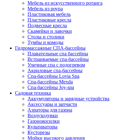
Мебель из искусственного ротанга
Мебель из роупа
Пластиковая мебель
Пластиковые кресла
Подвесные кресла
Скамейки и лавочки
Столы и столики
Тумбы и комоды
Гидромассажные СПА-бассейны
Плавательные спа бассейны
Встраиваемые спа-бассейны
Уличные спа с подогревом
Акриловые спа-бассейны
Спа-бассейны Lovia Spa
Спа-бассейны Mexda
Спа-бассейны Joy-spa
Садовая техника
Аккумуляторы и зарядные устройства
Аксессуары и запчасти
Аэраторы для газона
Воздуходувки
Газонокосилки
Культиваторы
Кусторезы
Мойки высокого давления