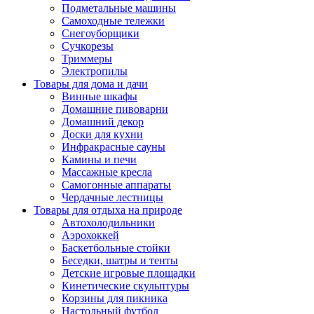
Подметальные машины
Самоходные тележки
Снегоуборщики
Сучкорезы
Триммеры
Электропилы
Товары для дома и дачи
Винные шкафы
Домашние пивоварни
Домашний декор
Доски для кухни
Инфракрасные сауны
Камины и печи
Массажные кресла
Самогонные аппараты
Чердачные лестницы
Товары для отдыха на природе
Автохолодильники
Аэрохоккей
Баскетбольные стойки
Беседки, шатры и тенты
Детские игровые площадки
Кинетические скульптуры
Корзины для пикника
Настольный футбол