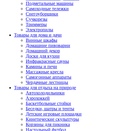
Подметальные машины
Самоходные тележки
Снегоуборщики
Сучкорезы
Триммеры
Электропилы
Товары для дома и дачи
Винные шкафы
Домашние пивоварни
Домашний декор
Доски для кухни
Инфракрасные сауны
Камины и печи
Массажные кресла
Самогонные аппараты
Чердачные лестницы
Товары для отдыха на природе
Автохолодильники
Аэрохоккей
Баскетбольные стойки
Беседки, шатры и тенты
Детские игровые площадки
Кинетические скульптуры
Корзины для пикника
Настольный футбол