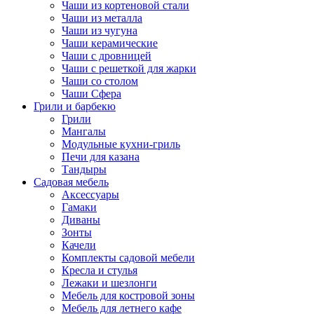
Чаши из кортеновой стали
Чаши из металла
Чаши из чугуна
Чаши керамические
Чаши с дровницей
Чаши с решеткой для жарки
Чаши со столом
Чаши Сфера
Грили и барбекю
Грили
Мангалы
Модульные кухни-гриль
Печи для казана
Тандыры
Садовая мебель
Аксессуары
Гамаки
Диваны
Зонты
Качели
Комплекты садовой мебели
Кресла и стулья
Лежаки и шезлонги
Мебель для костровой зоны
Мебель для летнего кафе