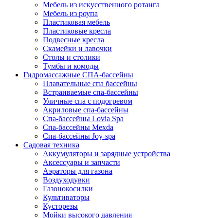
Мебель из искусственного ротанга
Мебель из роупа
Пластиковая мебель
Пластиковые кресла
Подвесные кресла
Скамейки и лавочки
Столы и столики
Тумбы и комоды
Гидромассажные СПА-бассейны
Плавательные спа бассейны
Встраиваемые спа-бассейны
Уличные спа с подогревом
Акриловые спа-бассейны
Спа-бассейны Lovia Spa
Спа-бассейны Mexda
Спа-бассейны Joy-spa
Садовая техника
Аккумуляторы и зарядные устройства
Аксессуары и запчасти
Аэраторы для газона
Воздуходувки
Газонокосилки
Культиваторы
Кусторезы
Мойки высокого давления