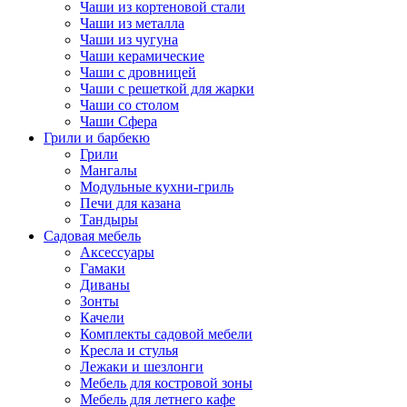
Чаши из кортеновой стали
Чаши из металла
Чаши из чугуна
Чаши керамические
Чаши с дровницей
Чаши с решеткой для жарки
Чаши со столом
Чаши Сфера
Грили и барбекю
Грили
Мангалы
Модульные кухни-гриль
Печи для казана
Тандыры
Садовая мебель
Аксессуары
Гамаки
Диваны
Зонты
Качели
Комплекты садовой мебели
Кресла и стулья
Лежаки и шезлонги
Мебель для костровой зоны
Мебель для летнего кафе