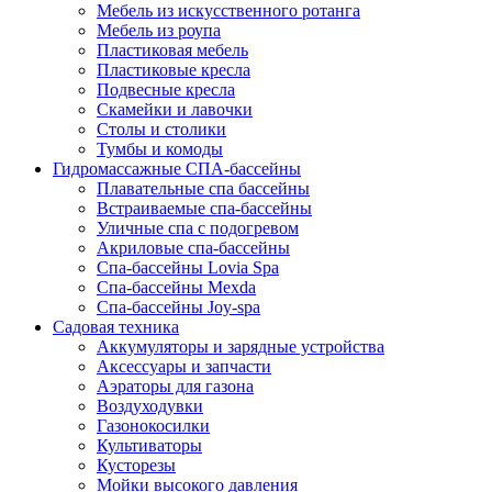
Мебель из искусственного ротанга
Мебель из роупа
Пластиковая мебель
Пластиковые кресла
Подвесные кресла
Скамейки и лавочки
Столы и столики
Тумбы и комоды
Гидромассажные СПА-бассейны
Плавательные спа бассейны
Встраиваемые спа-бассейны
Уличные спа с подогревом
Акриловые спа-бассейны
Спа-бассейны Lovia Spa
Спа-бассейны Mexda
Спа-бассейны Joy-spa
Садовая техника
Аккумуляторы и зарядные устройства
Аксессуары и запчасти
Аэраторы для газона
Воздуходувки
Газонокосилки
Культиваторы
Кусторезы
Мойки высокого давления