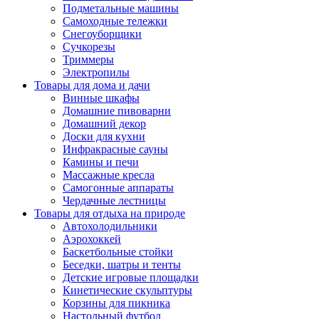
Подметальные машины
Самоходные тележки
Снегоуборщики
Сучкорезы
Триммеры
Электропилы
Товары для дома и дачи
Винные шкафы
Домашние пивоварни
Домашний декор
Доски для кухни
Инфракрасные сауны
Камины и печи
Массажные кресла
Самогонные аппараты
Чердачные лестницы
Товары для отдыха на природе
Автохолодильники
Аэрохоккей
Баскетбольные стойки
Беседки, шатры и тенты
Детские игровые площадки
Кинетические скульптуры
Корзины для пикника
Настольный футбол