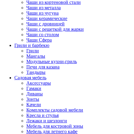
Чаши из кортеновой стали
Чаши из металла
Чаши из чугуна
Чаши керамические
Чаши с дровницей
Чаши с решеткой для жарки
Чаши со столом
Чаши Сфера
Грили и барбекю
Грили
Мангалы
Модульные кухни-гриль
Печи для казана
Тандыры
Садовая мебель
Аксессуары
Гамаки
Диваны
Зонты
Качели
Комплекты садовой мебели
Кресла и стулья
Лежаки и шезлонги
Мебель для костровой зоны
Мебель для летнего кафе