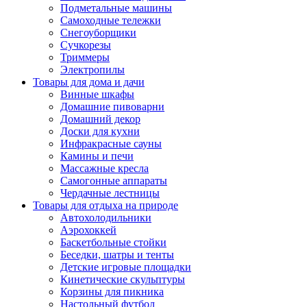
Подметальные машины
Самоходные тележки
Снегоуборщики
Сучкорезы
Триммеры
Электропилы
Товары для дома и дачи
Винные шкафы
Домашние пивоварни
Домашний декор
Доски для кухни
Инфракрасные сауны
Камины и печи
Массажные кресла
Самогонные аппараты
Чердачные лестницы
Товары для отдыха на природе
Автохолодильники
Аэрохоккей
Баскетбольные стойки
Беседки, шатры и тенты
Детские игровые площадки
Кинетические скульптуры
Корзины для пикника
Настольный футбол