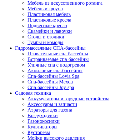
Мебель из искусственного ротанга
Мебель из роупа
Пластиковая мебель
Пластиковые кресла
Подвесные кресла
Скамейки и лавочки
Столы и столики
Тумбы и комоды
Гидромассажные СПА-бассейны
Плавательные спа бассейны
Встраиваемые спа-бассейны
Уличные спа с подогревом
Акриловые спа-бассейны
Спа-бассейны Lovia Spa
Спа-бассейны Mexda
Спа-бассейны Joy-spa
Садовая техника
Аккумуляторы и зарядные устройства
Аксессуары и запчасти
Аэраторы для газона
Воздуходувки
Газонокосилки
Культиваторы
Кусторезы
Мойки высокого давления