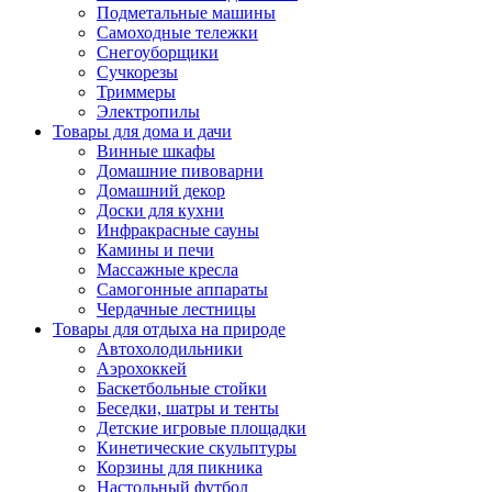
Подметальные машины
Самоходные тележки
Снегоуборщики
Сучкорезы
Триммеры
Электропилы
Товары для дома и дачи
Винные шкафы
Домашние пивоварни
Домашний декор
Доски для кухни
Инфракрасные сауны
Камины и печи
Массажные кресла
Самогонные аппараты
Чердачные лестницы
Товары для отдыха на природе
Автохолодильники
Аэрохоккей
Баскетбольные стойки
Беседки, шатры и тенты
Детские игровые площадки
Кинетические скульптуры
Корзины для пикника
Настольный футбол