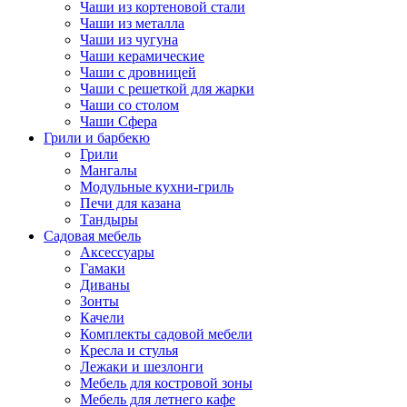
Чаши из кортеновой стали
Чаши из металла
Чаши из чугуна
Чаши керамические
Чаши с дровницей
Чаши с решеткой для жарки
Чаши со столом
Чаши Сфера
Грили и барбекю
Грили
Мангалы
Модульные кухни-гриль
Печи для казана
Тандыры
Садовая мебель
Аксессуары
Гамаки
Диваны
Зонты
Качели
Комплекты садовой мебели
Кресла и стулья
Лежаки и шезлонги
Мебель для костровой зоны
Мебель для летнего кафе