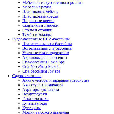
Мебель из искусственного ротанга
Мебель из роупа
Пластиковая мебель
Пластиковые кресла
Подвесные кресла
Скамейки и лавочки
Столы и столики
Тумбы и комоды
Гидромассажные СПА-бассейны
Плавательные спа бассейны
Встраиваемые спа-бассейны
Уличные спа с подогревом
Акриловые спа-бассейны
Спа-бассейны Lovia Spa
Спа-бассейны Mexda
Спа-бассейны Joy-spa
Садовая техника
Аккумуляторы и зарядные устройства
Аксессуары и запчасти
Аэраторы для газона
Воздуходувки
Газонокосилки
Культиваторы
Кусторезы
Мойки высокого давления