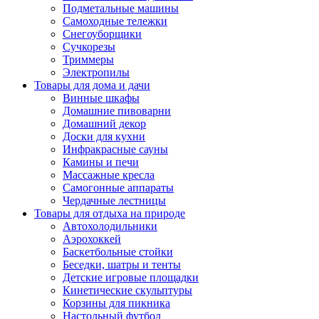
Подметальные машины
Самоходные тележки
Снегоуборщики
Сучкорезы
Триммеры
Электропилы
Товары для дома и дачи
Винные шкафы
Домашние пивоварни
Домашний декор
Доски для кухни
Инфракрасные сауны
Камины и печи
Массажные кресла
Самогонные аппараты
Чердачные лестницы
Товары для отдыха на природе
Автохолодильники
Аэрохоккей
Баскетбольные стойки
Беседки, шатры и тенты
Детские игровые площадки
Кинетические скульптуры
Корзины для пикника
Настольный футбол