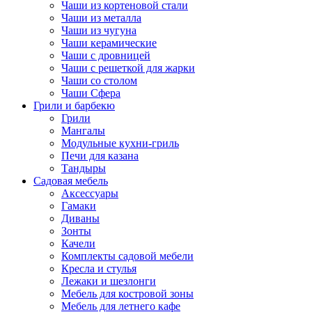
Чаши из кортеновой стали
Чаши из металла
Чаши из чугуна
Чаши керамические
Чаши с дровницей
Чаши с решеткой для жарки
Чаши со столом
Чаши Сфера
Грили и барбекю
Грили
Мангалы
Модульные кухни-гриль
Печи для казана
Тандыры
Садовая мебель
Аксессуары
Гамаки
Диваны
Зонты
Качели
Комплекты садовой мебели
Кресла и стулья
Лежаки и шезлонги
Мебель для костровой зоны
Мебель для летнего кафе