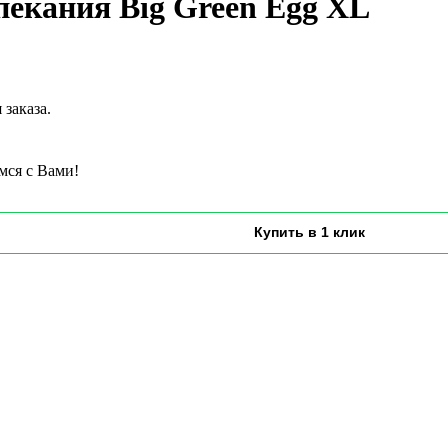
екания Big Green Egg XL
заказа.
мся с Вами!