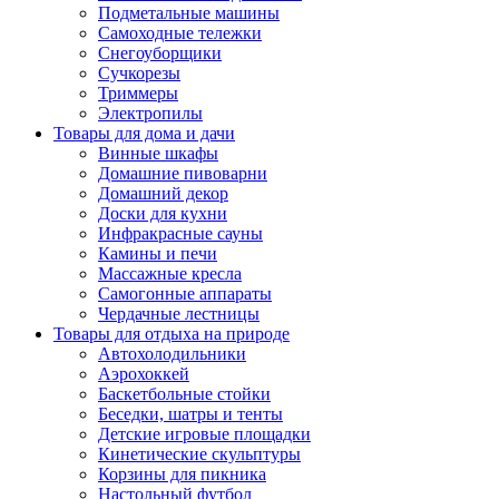
Подметальные машины
Самоходные тележки
Снегоуборщики
Сучкорезы
Триммеры
Электропилы
Товары для дома и дачи
Винные шкафы
Домашние пивоварни
Домашний декор
Доски для кухни
Инфракрасные сауны
Камины и печи
Массажные кресла
Самогонные аппараты
Чердачные лестницы
Товары для отдыха на природе
Автохолодильники
Аэрохоккей
Баскетбольные стойки
Беседки, шатры и тенты
Детские игровые площадки
Кинетические скульптуры
Корзины для пикника
Настольный футбол