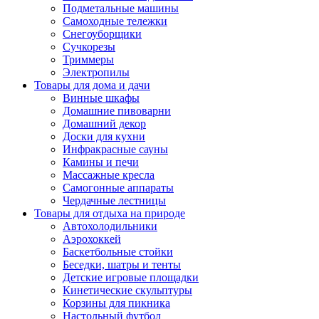
Подметальные машины
Самоходные тележки
Снегоуборщики
Сучкорезы
Триммеры
Электропилы
Товары для дома и дачи
Винные шкафы
Домашние пивоварни
Домашний декор
Доски для кухни
Инфракрасные сауны
Камины и печи
Массажные кресла
Самогонные аппараты
Чердачные лестницы
Товары для отдыха на природе
Автохолодильники
Аэрохоккей
Баскетбольные стойки
Беседки, шатры и тенты
Детские игровые площадки
Кинетические скульптуры
Корзины для пикника
Настольный футбол