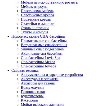
Мебель из искусственного ротанга
Мебель из роупа
Пластиковая мебель
Пластиковые кресла
Подвесные кресла
Скамейки и лавочки
Столы и столики
Тумбы и комоды
Гидромассажные СПА-бассейны
Плавательные спа бассейны
Встраиваемые спа-бассейны
Уличные спа с подогревом
Акриловые спа-бассейны
Спа-бассейны Lovia Spa
Спа-бассейны Mexda
Спа-бассейны Joy-spa
Садовая техника
Аккумуляторы и зарядные устройства
Аксессуары и запчасти
Аэраторы для газона
Воздуходувки
Газонокосилки
Культиваторы
Кусторезы
Мойки высокого давления