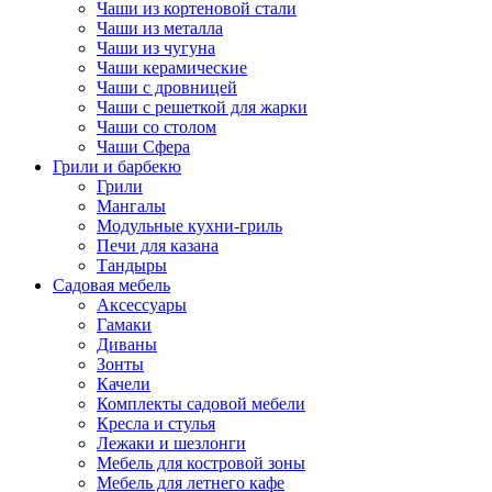
Чаши из кортеновой стали
Чаши из металла
Чаши из чугуна
Чаши керамические
Чаши с дровницей
Чаши с решеткой для жарки
Чаши со столом
Чаши Сфера
Грили и барбекю
Грили
Мангалы
Модульные кухни-гриль
Печи для казана
Тандыры
Садовая мебель
Аксессуары
Гамаки
Диваны
Зонты
Качели
Комплекты садовой мебели
Кресла и стулья
Лежаки и шезлонги
Мебель для костровой зоны
Мебель для летнего кафе