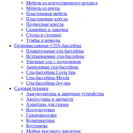
Мебель из искусственного ротанга
Мебель из роупа
Пластиковая мебель
Пластиковые кресла
Подвесные кресла
Скамейки и лавочки
Столы и столики
Тумбы и комоды
Гидромассажные СПА-бассейны
Плавательные спа бассейны
Встраиваемые спа-бассейны
Уличные спа с подогревом
Акриловые спа-бассейны
Спа-бассейны Lovia Spa
Спа-бассейны Mexda
Спа-бассейны Joy-spa
Садовая техника
Аккумуляторы и зарядные устройства
Аксессуары и запчасти
Аэраторы для газона
Воздуходувки
Газонокосилки
Культиваторы
Кусторезы
Мойки высокого давления