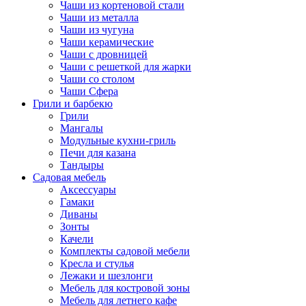
Чаши из кортеновой стали
Чаши из металла
Чаши из чугуна
Чаши керамические
Чаши с дровницей
Чаши с решеткой для жарки
Чаши со столом
Чаши Сфера
Грили и барбекю
Грили
Мангалы
Модульные кухни-гриль
Печи для казана
Тандыры
Садовая мебель
Аксессуары
Гамаки
Диваны
Зонты
Качели
Комплекты садовой мебели
Кресла и стулья
Лежаки и шезлонги
Мебель для костровой зоны
Мебель для летнего кафе