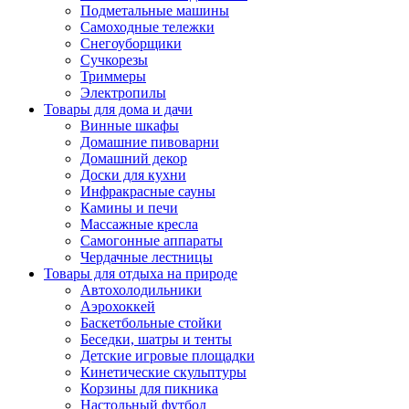
Подметальные машины
Самоходные тележки
Снегоуборщики
Сучкорезы
Триммеры
Электропилы
Товары для дома и дачи
Винные шкафы
Домашние пивоварни
Домашний декор
Доски для кухни
Инфракрасные сауны
Камины и печи
Массажные кресла
Самогонные аппараты
Чердачные лестницы
Товары для отдыха на природе
Автохолодильники
Аэрохоккей
Баскетбольные стойки
Беседки, шатры и тенты
Детские игровые площадки
Кинетические скульптуры
Корзины для пикника
Настольный футбол