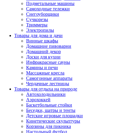
Подметальные машины
Самоходные тележки
Снегоуборщики
Сучкорезы
Триммеры
Электропилы
Товары для дома и дачи
Винные шкафы
Домашние пивоварни
Домашний декор
Доски для кухни
Инфракрасные сауны
Камины и печи
Массажные кресла
Самогонные аппараты
Чердачные лестницы
Товары для отдыха на природе
Автохолодильники
Аэрохоккей
Баскетбольные стойки
Беседки, шатры и тенты
Детские игровые площадки
Кинетические скульптуры
Корзины для пикника
Настольный футбол