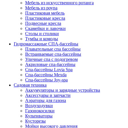
Мебель из искусственного ротанга
Мебель из роупа
Пластиковая мебель
Пластиковые кресла
Подвесные кресла
Скамейки и лавочки
Столы и столики
Тумбы и комоды
Гидромассажные СПА-бассейны
Плавательные спа бассейны
Встраиваемые спа-бассейны
Уличные спа с подогревом
Акриловые спа-бассейны
Спа-бассейны Lovia Spa
Спа-бассейны Mexda
Спа-бассейны Joy-spa
Садовая техника
Аккумуляторы и зарядные устройства
Аксессуары и запчасти
Аэраторы для газона
Воздуходувки
Газонокосилки
Культиваторы
Кусторезы
Мойки высокого давления