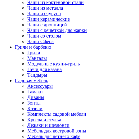
Чаши из кортеновой стали
Чаши из металла
Чаши из чугуна
Чаши керамические
Чаши с дровницей
Чаши с решеткой для жарки
Чаши со столом
Чаши Сфера
Грили и барбекю
Грили
Мангалы
Модульные кухни-гриль
Печи для казана
Тандыры
Садовая мебель
Аксессуары
Гамаки
Диваны
Зонты
Качели
Комплекты садовой мебели
Кресла и стулья
Лежаки и шезлонги
Мебель для костровой зоны
Мебель для летнего кафе