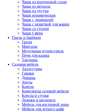
Чаши из кортеновой стали
Чаши из металла
Чаши из чугуна
Чаши керамические
Чаши с дровницей
Чаши с решеткой для жарки
Чаши со столом
Чаши Сфера
Грили и барбекю
Грили
Мангалы
Модульные кухни-гриль
Печи для казана
Тандыры
Садовая мебель
Аксессуары
Гамаки
Диваны
Зонты
Качели
Комплекты садовой мебели
Кресла и стулья
Лежаки и шезлонги
Мебель для костровой зоны
Мебель для летнего кафе