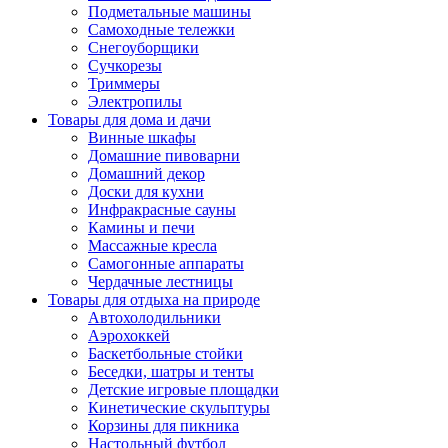
Подметальные машины
Самоходные тележки
Снегоуборщики
Сучкорезы
Триммеры
Электропилы
Товары для дома и дачи
Винные шкафы
Домашние пивоварни
Домашний декор
Доски для кухни
Инфракрасные сауны
Камины и печи
Массажные кресла
Самогонные аппараты
Чердачные лестницы
Товары для отдыха на природе
Автохолодильники
Аэрохоккей
Баскетбольные стойки
Беседки, шатры и тенты
Детские игровые площадки
Кинетические скульптуры
Корзины для пикника
Настольный футбол