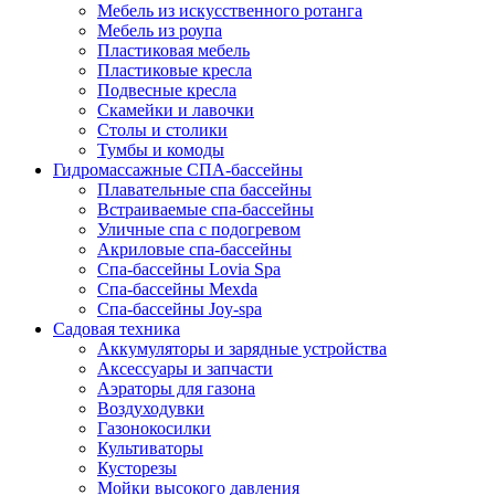
Мебель из искусственного ротанга
Мебель из роупа
Пластиковая мебель
Пластиковые кресла
Подвесные кресла
Скамейки и лавочки
Столы и столики
Тумбы и комоды
Гидромассажные СПА-бассейны
Плавательные спа бассейны
Встраиваемые спа-бассейны
Уличные спа с подогревом
Акриловые спа-бассейны
Спа-бассейны Lovia Spa
Спа-бассейны Mexda
Спа-бассейны Joy-spa
Садовая техника
Аккумуляторы и зарядные устройства
Аксессуары и запчасти
Аэраторы для газона
Воздуходувки
Газонокосилки
Культиваторы
Кусторезы
Мойки высокого давления