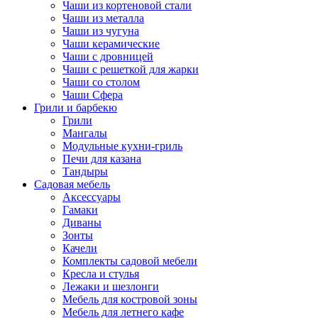
Чаши из кортеновой стали
Чаши из металла
Чаши из чугуна
Чаши керамические
Чаши с дровницей
Чаши с решеткой для жарки
Чаши со столом
Чаши Сфера
Грили и барбекю
Грили
Мангалы
Модульные кухни-гриль
Печи для казана
Тандыры
Садовая мебель
Аксессуары
Гамаки
Диваны
Зонты
Качели
Комплекты садовой мебели
Кресла и стулья
Лежаки и шезлонги
Мебель для костровой зоны
Мебель для летнего кафе