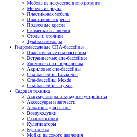
Мебель из искусственного ротанга
Мебель из роупа
Пластиковая мебель
Пластиковые кресла
Подвесные кресла
Скамейки и лавочки
Столы и столики
Тумбы и комоды
Гидромассажные СПА-бассейны
Плавательные спа бассейны
Встраиваемые спа-бассейны
Уличные спа с подогревом
Акриловые спа-бассейны
Спа-бассейны Lovia Spa
Спа-бассейны Mexda
Спа-бассейны Joy-spa
Садовая техника
Аккумуляторы и зарядные устройства
Аксессуары и запчасти
Аэраторы для газона
Воздуходувки
Газонокосилки
Культиваторы
Кусторезы
Мойки высокого давления