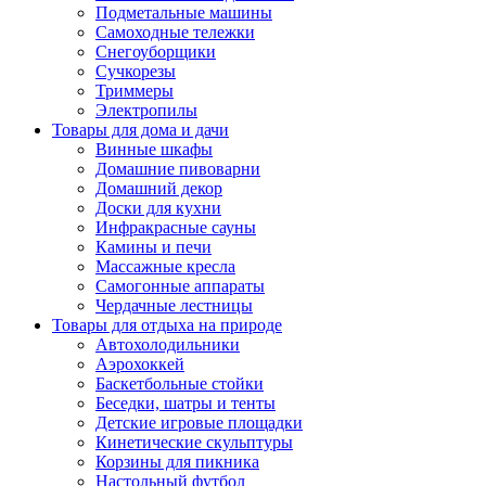
Подметальные машины
Самоходные тележки
Снегоуборщики
Сучкорезы
Триммеры
Электропилы
Товары для дома и дачи
Винные шкафы
Домашние пивоварни
Домашний декор
Доски для кухни
Инфракрасные сауны
Камины и печи
Массажные кресла
Самогонные аппараты
Чердачные лестницы
Товары для отдыха на природе
Автохолодильники
Аэрохоккей
Баскетбольные стойки
Беседки, шатры и тенты
Детские игровые площадки
Кинетические скульптуры
Корзины для пикника
Настольный футбол