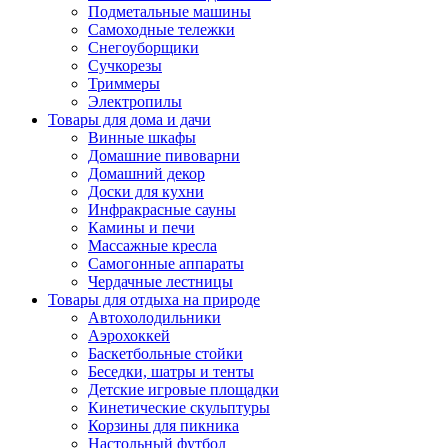
Подметальные машины
Самоходные тележки
Снегоуборщики
Сучкорезы
Триммеры
Электропилы
Товары для дома и дачи
Винные шкафы
Домашние пивоварни
Домашний декор
Доски для кухни
Инфракрасные сауны
Камины и печи
Массажные кресла
Самогонные аппараты
Чердачные лестницы
Товары для отдыха на природе
Автохолодильники
Аэрохоккей
Баскетбольные стойки
Беседки, шатры и тенты
Детские игровые площадки
Кинетические скульптуры
Корзины для пикника
Настольный футбол