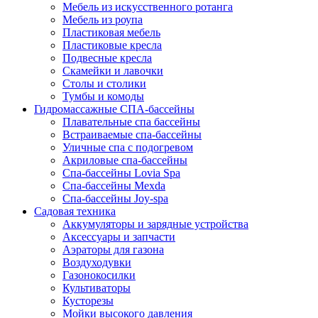
Мебель из искусственного ротанга
Мебель из роупа
Пластиковая мебель
Пластиковые кресла
Подвесные кресла
Скамейки и лавочки
Столы и столики
Тумбы и комоды
Гидромассажные СПА-бассейны
Плавательные спа бассейны
Встраиваемые спа-бассейны
Уличные спа с подогревом
Акриловые спа-бассейны
Спа-бассейны Lovia Spa
Спа-бассейны Mexda
Спа-бассейны Joy-spa
Садовая техника
Аккумуляторы и зарядные устройства
Аксессуары и запчасти
Аэраторы для газона
Воздуходувки
Газонокосилки
Культиваторы
Кусторезы
Мойки высокого давления