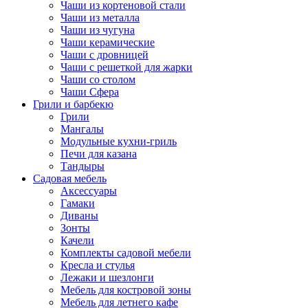
Чаши из кортеновой стали
Чаши из металла
Чаши из чугуна
Чаши керамические
Чаши с дровницей
Чаши с решеткой для жарки
Чаши со столом
Чаши Сфера
Грили и барбекю
Грили
Мангалы
Модульные кухни-гриль
Печи для казана
Тандыры
Садовая мебель
Аксессуары
Гамаки
Диваны
Зонты
Качели
Комплекты садовой мебели
Кресла и стулья
Лежаки и шезлонги
Мебель для костровой зоны
Мебель для летнего кафе