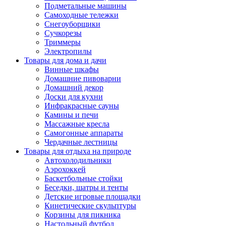
Подметальные машины
Самоходные тележки
Снегоуборщики
Сучкорезы
Триммеры
Электропилы
Товары для дома и дачи
Винные шкафы
Домашние пивоварни
Домашний декор
Доски для кухни
Инфракрасные сауны
Камины и печи
Массажные кресла
Самогонные аппараты
Чердачные лестницы
Товары для отдыха на природе
Автохолодильники
Аэрохоккей
Баскетбольные стойки
Беседки, шатры и тенты
Детские игровые площадки
Кинетические скульптуры
Корзины для пикника
Настольный футбол