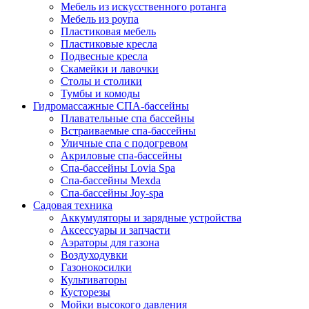
Мебель из искусственного ротанга
Мебель из роупа
Пластиковая мебель
Пластиковые кресла
Подвесные кресла
Скамейки и лавочки
Столы и столики
Тумбы и комоды
Гидромассажные СПА-бассейны
Плавательные спа бассейны
Встраиваемые спа-бассейны
Уличные спа с подогревом
Акриловые спа-бассейны
Спа-бассейны Lovia Spa
Спа-бассейны Mexda
Спа-бассейны Joy-spa
Садовая техника
Аккумуляторы и зарядные устройства
Аксессуары и запчасти
Аэраторы для газона
Воздуходувки
Газонокосилки
Культиваторы
Кусторезы
Мойки высокого давления