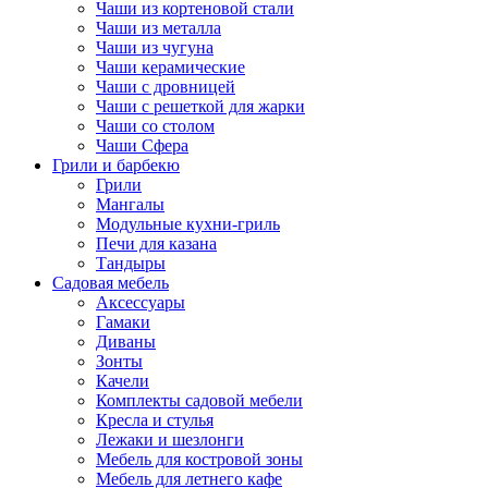
Чаши из кортеновой стали
Чаши из металла
Чаши из чугуна
Чаши керамические
Чаши с дровницей
Чаши с решеткой для жарки
Чаши со столом
Чаши Сфера
Грили и барбекю
Грили
Мангалы
Модульные кухни-гриль
Печи для казана
Тандыры
Садовая мебель
Аксессуары
Гамаки
Диваны
Зонты
Качели
Комплекты садовой мебели
Кресла и стулья
Лежаки и шезлонги
Мебель для костровой зоны
Мебель для летнего кафе