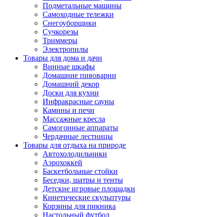
Подметальные машины
Самоходные тележки
Снегоуборщики
Сучкорезы
Триммеры
Электропилы
Товары для дома и дачи
Винные шкафы
Домашние пивоварни
Домашний декор
Доски для кухни
Инфракрасные сауны
Камины и печи
Массажные кресла
Самогонные аппараты
Чердачные лестницы
Товары для отдыха на природе
Автохолодильники
Аэрохоккей
Баскетбольные стойки
Беседки, шатры и тенты
Детские игровые площадки
Кинетические скульптуры
Корзины для пикника
Настольный футбол