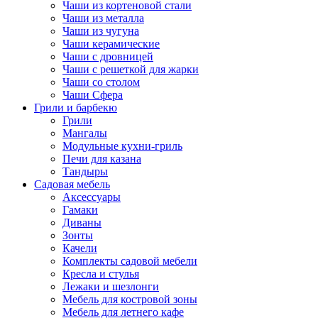
Чаши из кортеновой стали
Чаши из металла
Чаши из чугуна
Чаши керамические
Чаши с дровницей
Чаши с решеткой для жарки
Чаши со столом
Чаши Сфера
Грили и барбекю
Грили
Мангалы
Модульные кухни-гриль
Печи для казана
Тандыры
Садовая мебель
Аксессуары
Гамаки
Диваны
Зонты
Качели
Комплекты садовой мебели
Кресла и стулья
Лежаки и шезлонги
Мебель для костровой зоны
Мебель для летнего кафе