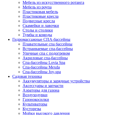
Мебель из искусственного ротанга
Мебель из роупа
Пластиковая мебель
Пластиковые кресла
Подвесные кресла
Скамейки и лавочки
Столы и столики
Тумбы и комоды
Гидромассажные СПА-бассейны
Плавательные спа бассейны
Встраиваемые спа-бассейны
Уличные спа с подогревом
Акриловые спа-бассейны
Спа-бассейны Lovia Spa
Спа-бассейны Mexda
Спа-бассейны Joy-spa
Садовая техника
Аккумуляторы и зарядные устройства
Аксессуары и запчасти
Аэраторы для газона
Воздуходувки
Газонокосилки
Культиваторы
Кусторезы
Мойки высокого давления