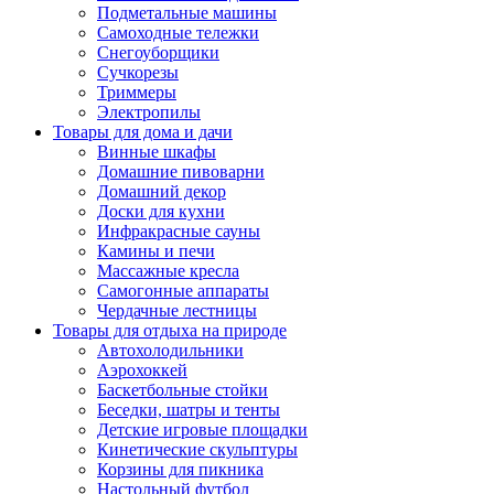
Подметальные машины
Самоходные тележки
Снегоуборщики
Сучкорезы
Триммеры
Электропилы
Товары для дома и дачи
Винные шкафы
Домашние пивоварни
Домашний декор
Доски для кухни
Инфракрасные сауны
Камины и печи
Массажные кресла
Самогонные аппараты
Чердачные лестницы
Товары для отдыха на природе
Автохолодильники
Аэрохоккей
Баскетбольные стойки
Беседки, шатры и тенты
Детские игровые площадки
Кинетические скульптуры
Корзины для пикника
Настольный футбол