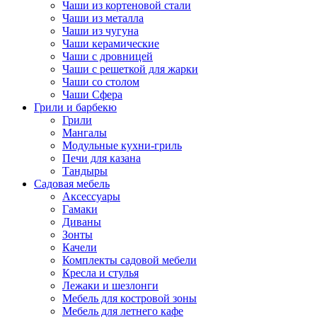
Чаши из кортеновой стали
Чаши из металла
Чаши из чугуна
Чаши керамические
Чаши с дровницей
Чаши с решеткой для жарки
Чаши со столом
Чаши Сфера
Грили и барбекю
Грили
Мангалы
Модульные кухни-гриль
Печи для казана
Тандыры
Садовая мебель
Аксессуары
Гамаки
Диваны
Зонты
Качели
Комплекты садовой мебели
Кресла и стулья
Лежаки и шезлонги
Мебель для костровой зоны
Мебель для летнего кафе