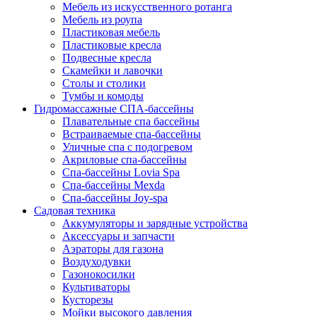
Мебель из искусственного ротанга
Мебель из роупа
Пластиковая мебель
Пластиковые кресла
Подвесные кресла
Скамейки и лавочки
Столы и столики
Тумбы и комоды
Гидромассажные СПА-бассейны
Плавательные спа бассейны
Встраиваемые спа-бассейны
Уличные спа с подогревом
Акриловые спа-бассейны
Спа-бассейны Lovia Spa
Спа-бассейны Mexda
Спа-бассейны Joy-spa
Садовая техника
Аккумуляторы и зарядные устройства
Аксессуары и запчасти
Аэраторы для газона
Воздуходувки
Газонокосилки
Культиваторы
Кусторезы
Мойки высокого давления