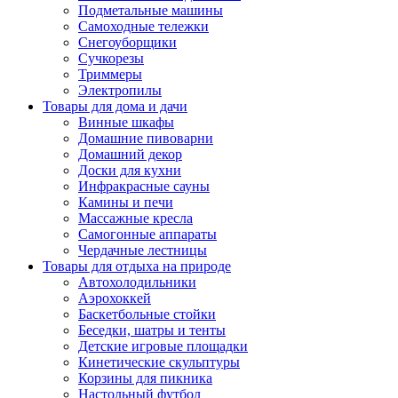
Подметальные машины
Самоходные тележки
Снегоуборщики
Сучкорезы
Триммеры
Электропилы
Товары для дома и дачи
Винные шкафы
Домашние пивоварни
Домашний декор
Доски для кухни
Инфракрасные сауны
Камины и печи
Массажные кресла
Самогонные аппараты
Чердачные лестницы
Товары для отдыха на природе
Автохолодильники
Аэрохоккей
Баскетбольные стойки
Беседки, шатры и тенты
Детские игровые площадки
Кинетические скульптуры
Корзины для пикника
Настольный футбол