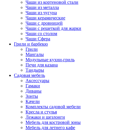
Чаши из кортеновой стали
Чаши из металла
Чаши из чугуна
Чаши керамические
Чаши с дровницей
Чаши с решеткой для жарки
Чаши со столом
Чаши Сфера
Грили и барбекю
Грили
Мангалы
Модульные кухни-гриль
Печи для казана
Тандыры
Садовая мебель
Аксессуары
Гамаки
Диваны
Зонты
Качели
Комплекты садовой мебели
Кресла и стулья
Лежаки и шезлонги
Мебель для костровой зоны
Мебель для летнего кафе