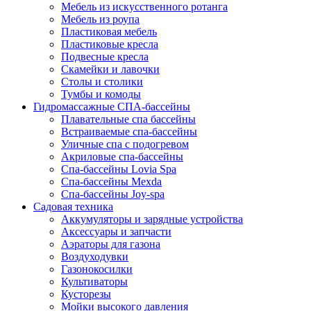
Мебель из искусственного ротанга
Мебель из роупа
Пластиковая мебель
Пластиковые кресла
Подвесные кресла
Скамейки и лавочки
Столы и столики
Тумбы и комоды
Гидромассажные СПА-бассейны
Плавательные спа бассейны
Встраиваемые спа-бассейны
Уличные спа с подогревом
Акриловые спа-бассейны
Спа-бассейны Lovia Spa
Спа-бассейны Mexda
Спа-бассейны Joy-spa
Садовая техника
Аккумуляторы и зарядные устройства
Аксессуары и запчасти
Аэраторы для газона
Воздуходувки
Газонокосилки
Культиваторы
Кусторезы
Мойки высокого давления