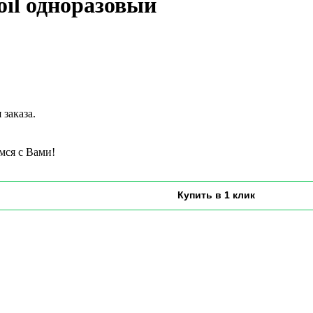
oil одноразовый
заказа.
мся с Вами!