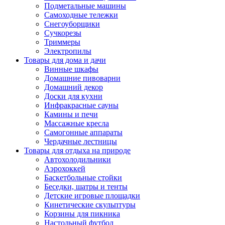
Подметальные машины
Самоходные тележки
Снегоуборщики
Сучкорезы
Триммеры
Электропилы
Товары для дома и дачи
Винные шкафы
Домашние пивоварни
Домашний декор
Доски для кухни
Инфракрасные сауны
Камины и печи
Массажные кресла
Самогонные аппараты
Чердачные лестницы
Товары для отдыха на природе
Автохолодильники
Аэрохоккей
Баскетбольные стойки
Беседки, шатры и тенты
Детские игровые площадки
Кинетические скульптуры
Корзины для пикника
Настольный футбол