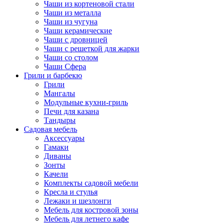
Чаши из кортеновой стали
Чаши из металла
Чаши из чугуна
Чаши керамические
Чаши с дровницей
Чаши с решеткой для жарки
Чаши со столом
Чаши Сфера
Грили и барбекю
Грили
Мангалы
Модульные кухни-гриль
Печи для казана
Тандыры
Садовая мебель
Аксессуары
Гамаки
Диваны
Зонты
Качели
Комплекты садовой мебели
Кресла и стулья
Лежаки и шезлонги
Мебель для костровой зоны
Мебель для летнего кафе