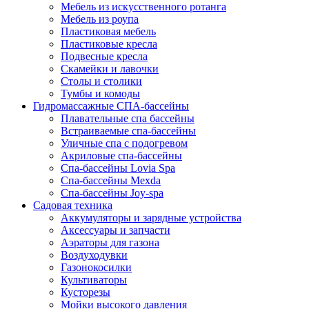
Мебель из искусственного ротанга
Мебель из роупа
Пластиковая мебель
Пластиковые кресла
Подвесные кресла
Скамейки и лавочки
Столы и столики
Тумбы и комоды
Гидромассажные СПА-бассейны
Плавательные спа бассейны
Встраиваемые спа-бассейны
Уличные спа с подогревом
Акриловые спа-бассейны
Спа-бассейны Lovia Spa
Спа-бассейны Mexda
Спа-бассейны Joy-spa
Садовая техника
Аккумуляторы и зарядные устройства
Аксессуары и запчасти
Аэраторы для газона
Воздуходувки
Газонокосилки
Культиваторы
Кусторезы
Мойки высокого давления