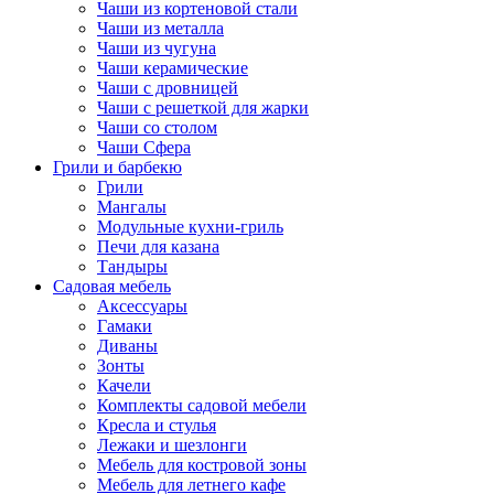
Чаши из кортеновой стали
Чаши из металла
Чаши из чугуна
Чаши керамические
Чаши с дровницей
Чаши с решеткой для жарки
Чаши со столом
Чаши Сфера
Грили и барбекю
Грили
Мангалы
Модульные кухни-гриль
Печи для казана
Тандыры
Садовая мебель
Аксессуары
Гамаки
Диваны
Зонты
Качели
Комплекты садовой мебели
Кресла и стулья
Лежаки и шезлонги
Мебель для костровой зоны
Мебель для летнего кафе