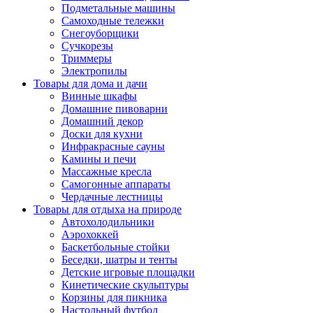
Подметальные машины
Самоходные тележки
Снегоуборщики
Сучкорезы
Триммеры
Электропилы
Товары для дома и дачи
Винные шкафы
Домашние пивоварни
Домашний декор
Доски для кухни
Инфракрасные сауны
Камины и печи
Массажные кресла
Самогонные аппараты
Чердачные лестницы
Товары для отдыха на природе
Автохолодильники
Аэрохоккей
Баскетбольные стойки
Беседки, шатры и тенты
Детские игровые площадки
Кинетические скульптуры
Корзины для пикника
Настольный футбол