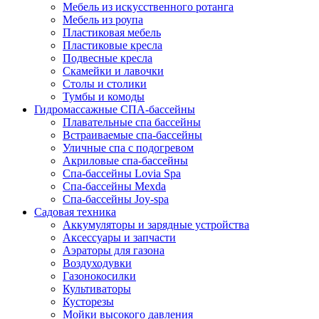
Мебель из искусственного ротанга
Мебель из роупа
Пластиковая мебель
Пластиковые кресла
Подвесные кресла
Скамейки и лавочки
Столы и столики
Тумбы и комоды
Гидромассажные СПА-бассейны
Плавательные спа бассейны
Встраиваемые спа-бассейны
Уличные спа с подогревом
Акриловые спа-бассейны
Спа-бассейны Lovia Spa
Спа-бассейны Mexda
Спа-бассейны Joy-spa
Садовая техника
Аккумуляторы и зарядные устройства
Аксессуары и запчасти
Аэраторы для газона
Воздуходувки
Газонокосилки
Культиваторы
Кусторезы
Мойки высокого давления