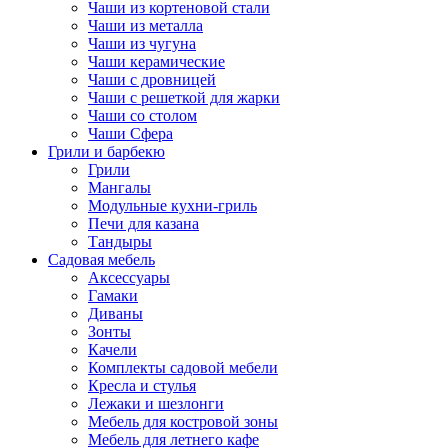
Чаши из кортеновой стали
Чаши из металла
Чаши из чугуна
Чаши керамические
Чаши с дровницей
Чаши с решеткой для жарки
Чаши со столом
Чаши Сфера
Грили и барбекю
Грили
Мангалы
Модульные кухни-гриль
Печи для казана
Тандыры
Садовая мебель
Аксессуары
Гамаки
Диваны
Зонты
Качели
Комплекты садовой мебели
Кресла и стулья
Лежаки и шезлонги
Мебель для костровой зоны
Мебель для летнего кафе