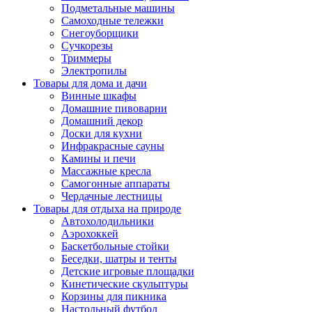
Подметальные машины
Самоходные тележки
Снегоуборщики
Сучкорезы
Триммеры
Электропилы
Товары для дома и дачи
Винные шкафы
Домашние пивоварни
Домашний декор
Доски для кухни
Инфракрасные сауны
Камины и печи
Массажные кресла
Самогонные аппараты
Чердачные лестницы
Товары для отдыха на природе
Автохолодильники
Аэрохоккей
Баскетбольные стойки
Беседки, шатры и тенты
Детские игровые площадки
Кинетические скульптуры
Корзины для пикника
Настольный футбол