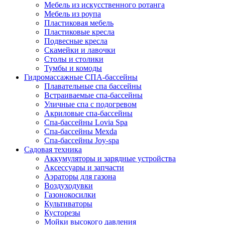
Мебель из искусственного ротанга
Мебель из роупа
Пластиковая мебель
Пластиковые кресла
Подвесные кресла
Скамейки и лавочки
Столы и столики
Тумбы и комоды
Гидромассажные СПА-бассейны
Плавательные спа бассейны
Встраиваемые спа-бассейны
Уличные спа с подогревом
Акриловые спа-бассейны
Спа-бассейны Lovia Spa
Спа-бассейны Mexda
Спа-бассейны Joy-spa
Садовая техника
Аккумуляторы и зарядные устройства
Аксессуары и запчасти
Аэраторы для газона
Воздуходувки
Газонокосилки
Культиваторы
Кусторезы
Мойки высокого давления