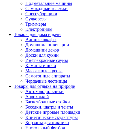
Подметальные машины
Самоходные тележки
Снегоуборщики
Сучкорезы
Триммеры
Электропилы
Товары для дома и дачи
Винные шкафы
Домашние пивоварни
Домашний декор
Доски для кухни
Инфракрасные сауны
Камины и печи
Массажные кресла
Самогонные аппараты
Чердачные лестницы
Товары для отдыха на природе
Автохолодильники
Аэрохоккей
Баскетбольные стойки
Беседки, шатры и тенты
Детские игровые площадки
Кинетические скульптуры
Корзины для пикника
Настольный футбол