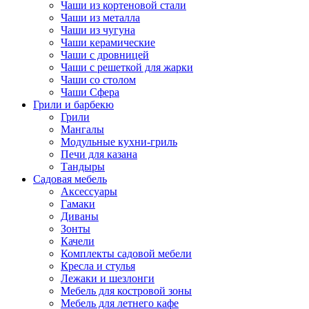
Чаши из кортеновой стали
Чаши из металла
Чаши из чугуна
Чаши керамические
Чаши с дровницей
Чаши с решеткой для жарки
Чаши со столом
Чаши Сфера
Грили и барбекю
Грили
Мангалы
Модульные кухни-гриль
Печи для казана
Тандыры
Садовая мебель
Аксессуары
Гамаки
Диваны
Зонты
Качели
Комплекты садовой мебели
Кресла и стулья
Лежаки и шезлонги
Мебель для костровой зоны
Мебель для летнего кафе