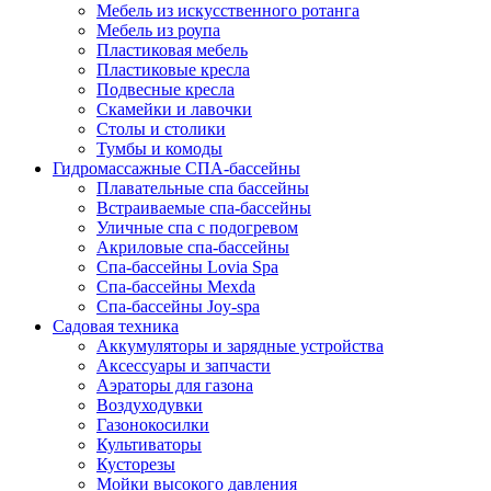
Мебель из искусственного ротанга
Мебель из роупа
Пластиковая мебель
Пластиковые кресла
Подвесные кресла
Скамейки и лавочки
Столы и столики
Тумбы и комоды
Гидромассажные СПА-бассейны
Плавательные спа бассейны
Встраиваемые спа-бассейны
Уличные спа с подогревом
Акриловые спа-бассейны
Спа-бассейны Lovia Spa
Спа-бассейны Mexda
Спа-бассейны Joy-spa
Садовая техника
Аккумуляторы и зарядные устройства
Аксессуары и запчасти
Аэраторы для газона
Воздуходувки
Газонокосилки
Культиваторы
Кусторезы
Мойки высокого давления