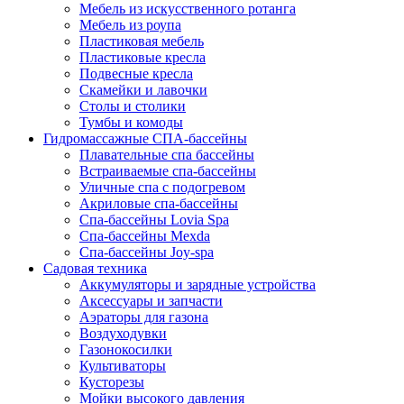
Мебель из искусственного ротанга
Мебель из роупа
Пластиковая мебель
Пластиковые кресла
Подвесные кресла
Скамейки и лавочки
Столы и столики
Тумбы и комоды
Гидромассажные СПА-бассейны
Плавательные спа бассейны
Встраиваемые спа-бассейны
Уличные спа с подогревом
Акриловые спа-бассейны
Спа-бассейны Lovia Spa
Спа-бассейны Mexda
Спа-бассейны Joy-spa
Садовая техника
Аккумуляторы и зарядные устройства
Аксессуары и запчасти
Аэраторы для газона
Воздуходувки
Газонокосилки
Культиваторы
Кусторезы
Мойки высокого давления