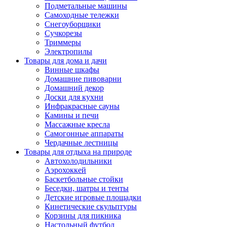
Подметальные машины
Самоходные тележки
Снегоуборщики
Сучкорезы
Триммеры
Электропилы
Товары для дома и дачи
Винные шкафы
Домашние пивоварни
Домашний декор
Доски для кухни
Инфракрасные сауны
Камины и печи
Массажные кресла
Самогонные аппараты
Чердачные лестницы
Товары для отдыха на природе
Автохолодильники
Аэрохоккей
Баскетбольные стойки
Беседки, шатры и тенты
Детские игровые площадки
Кинетические скульптуры
Корзины для пикника
Настольный футбол