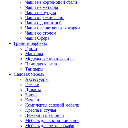
Чаши из кортеновой стали
Чаши из металла
Чаши из чугуна
Чаши керамические
Чаши с дровницей
Чаши с решеткой для жарки
Чаши со столом
Чаши Сфера
Грили и барбекю
Грили
Мангалы
Модульные кухни-гриль
Печи для казана
Тандыры
Садовая мебель
Аксессуары
Гамаки
Диваны
Зонты
Качели
Комплекты садовой мебели
Кресла и стулья
Лежаки и шезлонги
Мебель для костровой зоны
Мебель для летнего кафе