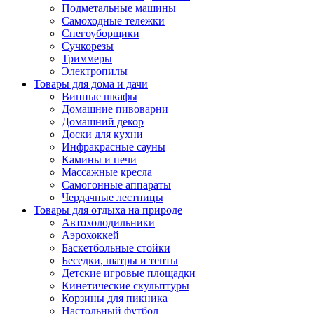
Подметальные машины
Самоходные тележки
Снегоуборщики
Сучкорезы
Триммеры
Электропилы
Товары для дома и дачи
Винные шкафы
Домашние пивоварни
Домашний декор
Доски для кухни
Инфракрасные сауны
Камины и печи
Массажные кресла
Самогонные аппараты
Чердачные лестницы
Товары для отдыха на природе
Автохолодильники
Аэрохоккей
Баскетбольные стойки
Беседки, шатры и тенты
Детские игровые площадки
Кинетические скульптуры
Корзины для пикника
Настольный футбол