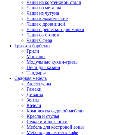
Чаши из кортеновой стали
Чаши из металла
Чаши из чугуна
Чаши керамические
Чаши с дровницей
Чаши с решеткой для жарки
Чаши со столом
Чаши Сфера
Грили и барбекю
Грили
Мангалы
Модульные кухни-гриль
Печи для казана
Тандыры
Садовая мебель
Аксессуары
Гамаки
Диваны
Зонты
Качели
Комплекты садовой мебели
Кресла и стулья
Лежаки и шезлонги
Мебель для костровой зоны
Мебель для летнего кафе