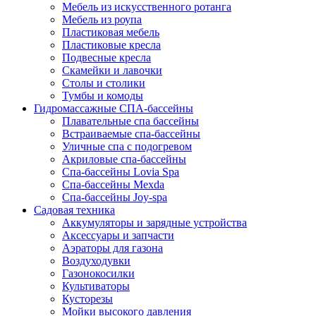
Мебель из искусственного ротанга
Мебель из роупа
Пластиковая мебель
Пластиковые кресла
Подвесные кресла
Скамейки и лавочки
Столы и столики
Тумбы и комоды
Гидромассажные СПА-бассейны
Плавательные спа бассейны
Встраиваемые спа-бассейны
Уличные спа с подогревом
Акриловые спа-бассейны
Спа-бассейны Lovia Spa
Спа-бассейны Mexda
Спа-бассейны Joy-spa
Садовая техника
Аккумуляторы и зарядные устройства
Аксессуары и запчасти
Аэраторы для газона
Воздуходувки
Газонокосилки
Культиваторы
Кусторезы
Мойки высокого давления