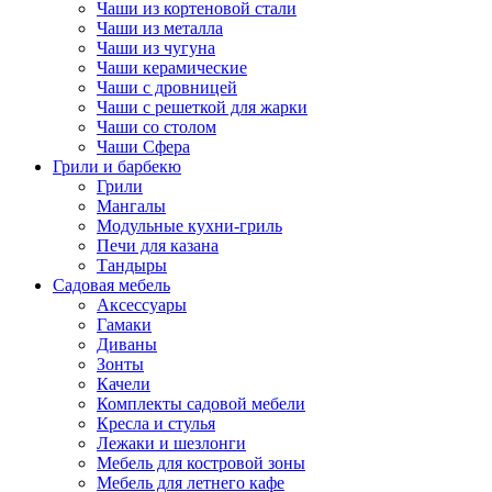
Чаши из кортеновой стали
Чаши из металла
Чаши из чугуна
Чаши керамические
Чаши с дровницей
Чаши с решеткой для жарки
Чаши со столом
Чаши Сфера
Грили и барбекю
Грили
Мангалы
Модульные кухни-гриль
Печи для казана
Тандыры
Садовая мебель
Аксессуары
Гамаки
Диваны
Зонты
Качели
Комплекты садовой мебели
Кресла и стулья
Лежаки и шезлонги
Мебель для костровой зоны
Мебель для летнего кафе