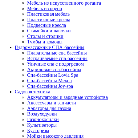
Мебель из искусственного ротанга
Мебель из роупа
Пластиковая мебель
Пластиковые кресла
Подвесные кресла
Скамейки и лавочки
Столы и столики
Тумбы и комоды
Гидромассажные СПА-бассейны
Плавательные спа бассейны
Встраиваемые спа-бассейны
Уличные спа с подогревом
Акриловые спа-бассейны
Спа-бассейны Lovia Spa
Спа-бассейны Mexda
Спа-бассейны Joy-spa
Садовая техника
Аккумуляторы и зарядные устройства
Аксессуары и запчасти
Аэраторы для газона
Воздуходувки
Газонокосилки
Культиваторы
Кусторезы
Мойки высокого давления