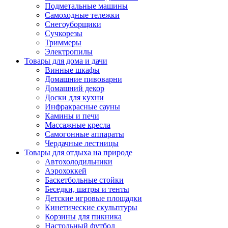
Подметальные машины
Самоходные тележки
Снегоуборщики
Сучкорезы
Триммеры
Электропилы
Товары для дома и дачи
Винные шкафы
Домашние пивоварни
Домашний декор
Доски для кухни
Инфракрасные сауны
Камины и печи
Массажные кресла
Самогонные аппараты
Чердачные лестницы
Товары для отдыха на природе
Автохолодильники
Аэрохоккей
Баскетбольные стойки
Беседки, шатры и тенты
Детские игровые площадки
Кинетические скульптуры
Корзины для пикника
Настольный футбол