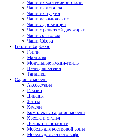
Чаши из кортеновой стали
Чаши из металла
Чаши из чугуна
Чаши керамические
Чаши с дровницей
Чаши с решеткой для жарки
Чаши со столом
Чаши Сфера
Грили и барбекю
Грили
Мангалы
Модульные кухни-гриль
Печи для казана
Тандыры
Садовая мебель
Аксессуары
Гамаки
Диваны
Зонты
Качели
Комплекты садовой мебели
Кресла и стулья
Лежаки и шезлонги
Мебель для костровой зоны
Мебель для летнего кафе