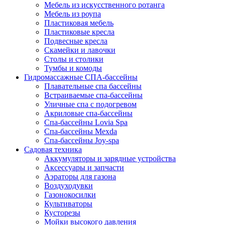
Мебель из искусственного ротанга
Мебель из роупа
Пластиковая мебель
Пластиковые кресла
Подвесные кресла
Скамейки и лавочки
Столы и столики
Тумбы и комоды
Гидромассажные СПА-бассейны
Плавательные спа бассейны
Встраиваемые спа-бассейны
Уличные спа с подогревом
Акриловые спа-бассейны
Спа-бассейны Lovia Spa
Спа-бассейны Mexda
Спа-бассейны Joy-spa
Садовая техника
Аккумуляторы и зарядные устройства
Аксессуары и запчасти
Аэраторы для газона
Воздуходувки
Газонокосилки
Культиваторы
Кусторезы
Мойки высокого давления