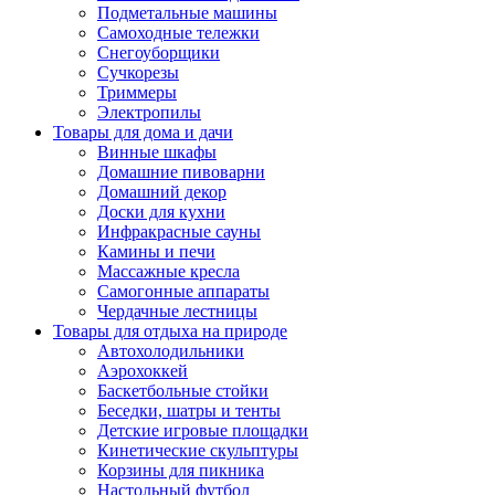
Подметальные машины
Самоходные тележки
Снегоуборщики
Сучкорезы
Триммеры
Электропилы
Товары для дома и дачи
Винные шкафы
Домашние пивоварни
Домашний декор
Доски для кухни
Инфракрасные сауны
Камины и печи
Массажные кресла
Самогонные аппараты
Чердачные лестницы
Товары для отдыха на природе
Автохолодильники
Аэрохоккей
Баскетбольные стойки
Беседки, шатры и тенты
Детские игровые площадки
Кинетические скульптуры
Корзины для пикника
Настольный футбол