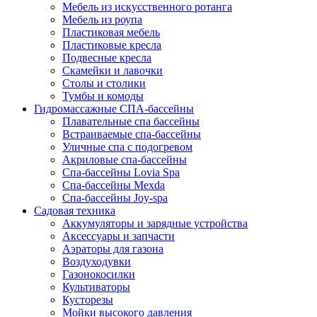
Мебель из искусственного ротанга
Мебель из роупа
Пластиковая мебель
Пластиковые кресла
Подвесные кресла
Скамейки и лавочки
Столы и столики
Тумбы и комоды
Гидромассажные СПА-бассейны
Плавательные спа бассейны
Встраиваемые спа-бассейны
Уличные спа с подогревом
Акриловые спа-бассейны
Спа-бассейны Lovia Spa
Спа-бассейны Mexda
Спа-бассейны Joy-spa
Садовая техника
Аккумуляторы и зарядные устройства
Аксессуары и запчасти
Аэраторы для газона
Воздуходувки
Газонокосилки
Культиваторы
Кусторезы
Мойки высокого давления