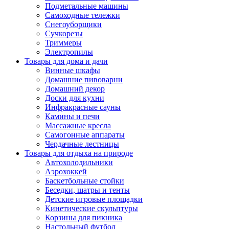
Подметальные машины
Самоходные тележки
Снегоуборщики
Сучкорезы
Триммеры
Электропилы
Товары для дома и дачи
Винные шкафы
Домашние пивоварни
Домашний декор
Доски для кухни
Инфракрасные сауны
Камины и печи
Массажные кресла
Самогонные аппараты
Чердачные лестницы
Товары для отдыха на природе
Автохолодильники
Аэрохоккей
Баскетбольные стойки
Беседки, шатры и тенты
Детские игровые площадки
Кинетические скульптуры
Корзины для пикника
Настольный футбол