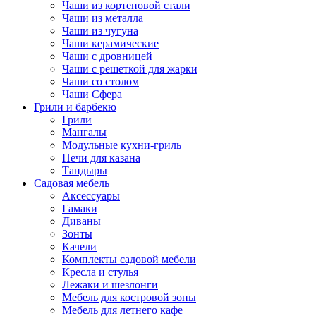
Чаши из кортеновой стали
Чаши из металла
Чаши из чугуна
Чаши керамические
Чаши с дровницей
Чаши с решеткой для жарки
Чаши со столом
Чаши Сфера
Грили и барбекю
Грили
Мангалы
Модульные кухни-гриль
Печи для казана
Тандыры
Садовая мебель
Аксессуары
Гамаки
Диваны
Зонты
Качели
Комплекты садовой мебели
Кресла и стулья
Лежаки и шезлонги
Мебель для костровой зоны
Мебель для летнего кафе