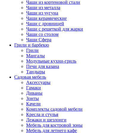
Чаши из кортеновой стали
Чаши из металла
Чаши из чугуна
Чаши керамические
Чаши с дровницей
Чаши с решеткой для жарки
Чаши со столом
Чаши Сфера
Грили и барбекю
Грили
Мангалы
Модульные кухни-гриль
Печи для казана
Тандыры
Садовая мебель
Аксессуары
Гамаки
Диваны
Зонты
Качели
Комплекты садовой мебели
Кресла и стулья
Лежаки и шезлонги
Мебель для костровой зоны
Мебель для летнего кафе