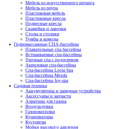
Мебель из искусственного ротанга
Мебель из роупа
Пластиковая мебель
Пластиковые кресла
Подвесные кресла
Скамейки и лавочки
Столы и столики
Тумбы и комоды
Гидромассажные СПА-бассейны
Плавательные спа бассейны
Встраиваемые спа-бассейны
Уличные спа с подогревом
Акриловые спа-бассейны
Спа-бассейны Lovia Spa
Спа-бассейны Mexda
Спа-бассейны Joy-spa
Садовая техника
Аккумуляторы и зарядные устройства
Аксессуары и запчасти
Аэраторы для газона
Воздуходувки
Газонокосилки
Культиваторы
Кусторезы
Мойки высокого давления