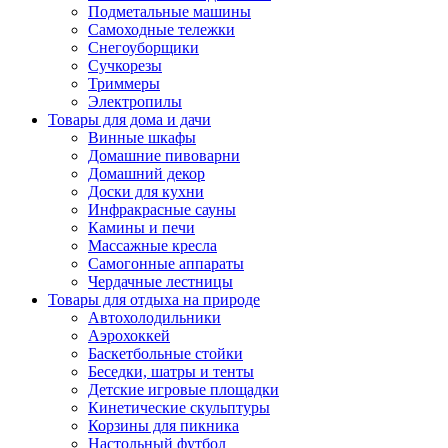
Подметальные машины
Самоходные тележки
Снегоуборщики
Сучкорезы
Триммеры
Электропилы
Товары для дома и дачи
Винные шкафы
Домашние пивоварни
Домашний декор
Доски для кухни
Инфракрасные сауны
Камины и печи
Массажные кресла
Самогонные аппараты
Чердачные лестницы
Товары для отдыха на природе
Автохолодильники
Аэрохоккей
Баскетбольные стойки
Беседки, шатры и тенты
Детские игровые площадки
Кинетические скульптуры
Корзины для пикника
Настольный футбол