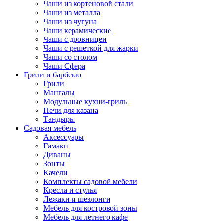
Чаши из кортеновой стали
Чаши из металла
Чаши из чугуна
Чаши керамические
Чаши с дровницей
Чаши с решеткой для жарки
Чаши со столом
Чаши Сфера
Грили и барбекю
Грили
Мангалы
Модульные кухни-гриль
Печи для казана
Тандыры
Садовая мебель
Аксессуары
Гамаки
Диваны
Зонты
Качели
Комплекты садовой мебели
Кресла и стулья
Лежаки и шезлонги
Мебель для костровой зоны
Мебель для летнего кафе