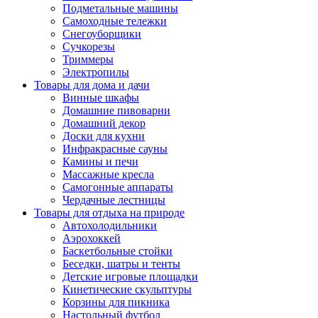
Подметальные машины
Самоходные тележки
Снегоуборщики
Сучкорезы
Триммеры
Электропилы
Товары для дома и дачи
Винные шкафы
Домашние пивоварни
Домашний декор
Доски для кухни
Инфракрасные сауны
Камины и печи
Массажные кресла
Самогонные аппараты
Чердачные лестницы
Товары для отдыха на природе
Автохолодильники
Аэрохоккей
Баскетбольные стойки
Беседки, шатры и тенты
Детские игровые площадки
Кинетические скульптуры
Корзины для пикника
Настольный футбол