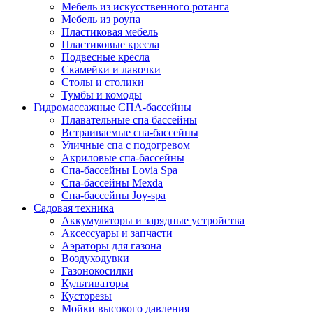
Мебель из искусственного ротанга
Мебель из роупа
Пластиковая мебель
Пластиковые кресла
Подвесные кресла
Скамейки и лавочки
Столы и столики
Тумбы и комоды
Гидромассажные СПА-бассейны
Плавательные спа бассейны
Встраиваемые спа-бассейны
Уличные спа с подогревом
Акриловые спа-бассейны
Спа-бассейны Lovia Spa
Спа-бассейны Mexda
Спа-бассейны Joy-spa
Садовая техника
Аккумуляторы и зарядные устройства
Аксессуары и запчасти
Аэраторы для газона
Воздуходувки
Газонокосилки
Культиваторы
Кусторезы
Мойки высокого давления