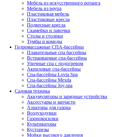
Мебель из искусственного ротанга
Мебель из роупа
Пластиковая мебель
Пластиковые кресла
Подвесные кресла
Скамейки и лавочки
Столы и столики
Тумбы и комоды
Гидромассажные СПА-бассейны
Плавательные спа бассейны
Встраиваемые спа-бассейны
Уличные спа с подогревом
Акриловые спа-бассейны
Спа-бассейны Lovia Spa
Спа-бассейны Mexda
Спа-бассейны Joy-spa
Садовая техника
Аккумуляторы и зарядные устройства
Аксессуары и запчасти
Аэраторы для газона
Воздуходувки
Газонокосилки
Культиваторы
Кусторезы
Мойки высокого давления