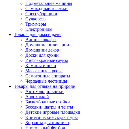
Подметальные машины
Самоходные тележки
Снегоуборщики
Сучкорезы
Триммеры
Электропилы
Товары для дома и дачи
Винные шкафы
Домашние пивоварни
Домашний декор
Доски для кухни
Инфракрасные сауны
Камины и печи
Массажные кресла
Самогонные аппараты
Чердачные лестницы
Товары для отдыха на природе
Автохолодильники
Аэрохоккей
Баскетбольные стойки
Беседки, шатры и тенты
Детские игровые площадки
Кинетические скульптуры
Корзины для пикника
Настольный футбол