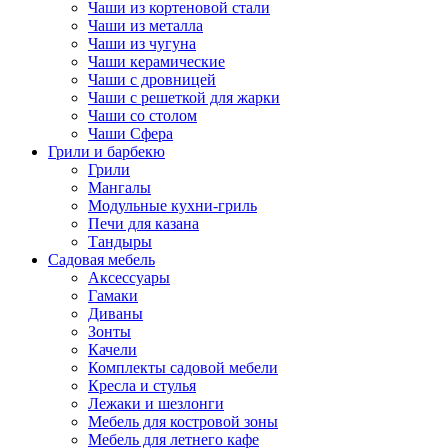
Чаши из кортеновой стали
Чаши из металла
Чаши из чугуна
Чаши керамические
Чаши с дровницей
Чаши с решеткой для жарки
Чаши со столом
Чаши Сфера
Грили и барбекю
Грили
Мангалы
Модульные кухни-гриль
Печи для казана
Тандыры
Садовая мебель
Аксессуары
Гамаки
Диваны
Зонты
Качели
Комплекты садовой мебели
Кресла и стулья
Лежаки и шезлонги
Мебель для костровой зоны
Мебель для летнего кафе