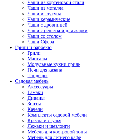
Чаши из кортеновой стали
Чаши из металла
Чаши из чугуна
Чаши керамические
Чаши с дровницей
Чаши с решеткой для жарки
Чаши со столом
Чаши Сфера
Грили и барбекю
Грили
Мангалы
Модульные кухни-гриль
Печи для казана
Тандыры
Садовая мебель
Аксессуары
Гамаки
Диваны
Зонты
Качели
Комплекты садовой мебели
Кресла и стулья
Лежаки и шезлонги
Мебель для костровой зоны
Мебель для летнего кафе