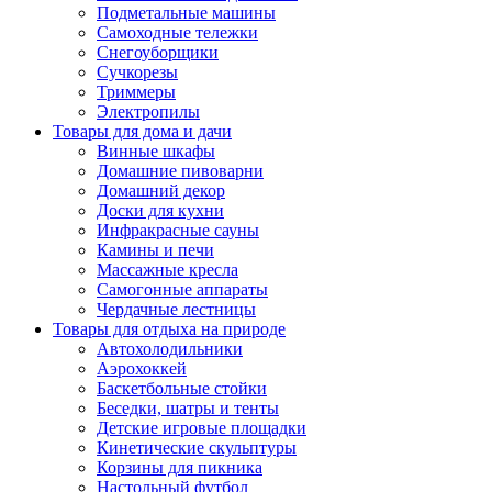
Подметальные машины
Самоходные тележки
Снегоуборщики
Сучкорезы
Триммеры
Электропилы
Товары для дома и дачи
Винные шкафы
Домашние пивоварни
Домашний декор
Доски для кухни
Инфракрасные сауны
Камины и печи
Массажные кресла
Самогонные аппараты
Чердачные лестницы
Товары для отдыха на природе
Автохолодильники
Аэрохоккей
Баскетбольные стойки
Беседки, шатры и тенты
Детские игровые площадки
Кинетические скульптуры
Корзины для пикника
Настольный футбол