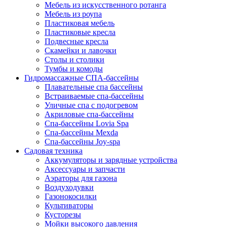
Мебель из искусственного ротанга
Мебель из роупа
Пластиковая мебель
Пластиковые кресла
Подвесные кресла
Скамейки и лавочки
Столы и столики
Тумбы и комоды
Гидромассажные СПА-бассейны
Плавательные спа бассейны
Встраиваемые спа-бассейны
Уличные спа с подогревом
Акриловые спа-бассейны
Спа-бассейны Lovia Spa
Спа-бассейны Mexda
Спа-бассейны Joy-spa
Садовая техника
Аккумуляторы и зарядные устройства
Аксессуары и запчасти
Аэраторы для газона
Воздуходувки
Газонокосилки
Культиваторы
Кусторезы
Мойки высокого давления