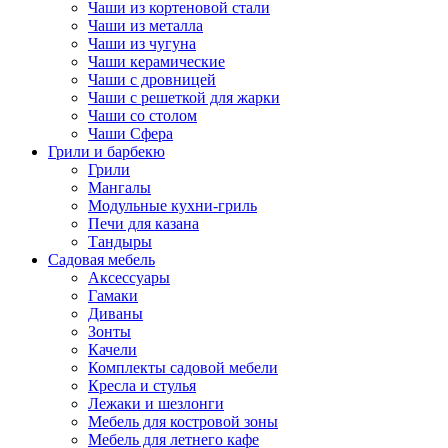
Чаши из кортеновой стали
Чаши из металла
Чаши из чугуна
Чаши керамические
Чаши с дровницей
Чаши с решеткой для жарки
Чаши со столом
Чаши Сфера
Грили и барбекю
Грили
Мангалы
Модульные кухни-гриль
Печи для казана
Тандыры
Садовая мебель
Аксессуары
Гамаки
Диваны
Зонты
Качели
Комплекты садовой мебели
Кресла и стулья
Лежаки и шезлонги
Мебель для костровой зоны
Мебель для летнего кафе