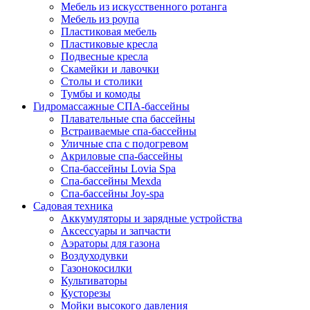
Мебель из искусственного ротанга
Мебель из роупа
Пластиковая мебель
Пластиковые кресла
Подвесные кресла
Скамейки и лавочки
Столы и столики
Тумбы и комоды
Гидромассажные СПА-бассейны
Плавательные спа бассейны
Встраиваемые спа-бассейны
Уличные спа с подогревом
Акриловые спа-бассейны
Спа-бассейны Lovia Spa
Спа-бассейны Mexda
Спа-бассейны Joy-spa
Садовая техника
Аккумуляторы и зарядные устройства
Аксессуары и запчасти
Аэраторы для газона
Воздуходувки
Газонокосилки
Культиваторы
Кусторезы
Мойки высокого давления