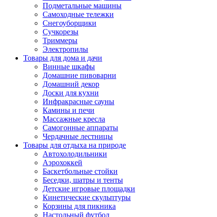
Подметальные машины
Самоходные тележки
Снегоуборщики
Сучкорезы
Триммеры
Электропилы
Товары для дома и дачи
Винные шкафы
Домашние пивоварни
Домашний декор
Доски для кухни
Инфракрасные сауны
Камины и печи
Массажные кресла
Самогонные аппараты
Чердачные лестницы
Товары для отдыха на природе
Автохолодильники
Аэрохоккей
Баскетбольные стойки
Беседки, шатры и тенты
Детские игровые площадки
Кинетические скульптуры
Корзины для пикника
Настольный футбол