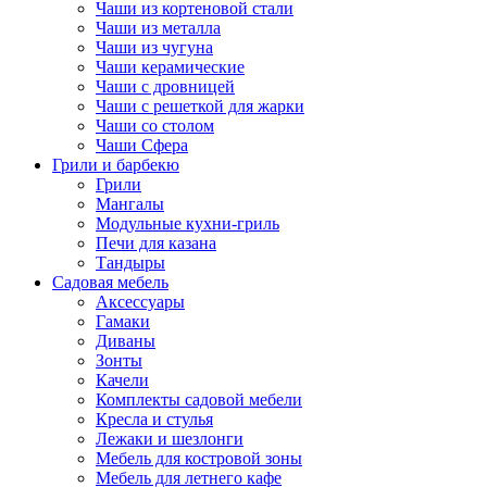
Чаши из кортеновой стали
Чаши из металла
Чаши из чугуна
Чаши керамические
Чаши с дровницей
Чаши с решеткой для жарки
Чаши со столом
Чаши Сфера
Грили и барбекю
Грили
Мангалы
Модульные кухни-гриль
Печи для казана
Тандыры
Садовая мебель
Аксессуары
Гамаки
Диваны
Зонты
Качели
Комплекты садовой мебели
Кресла и стулья
Лежаки и шезлонги
Мебель для костровой зоны
Мебель для летнего кафе