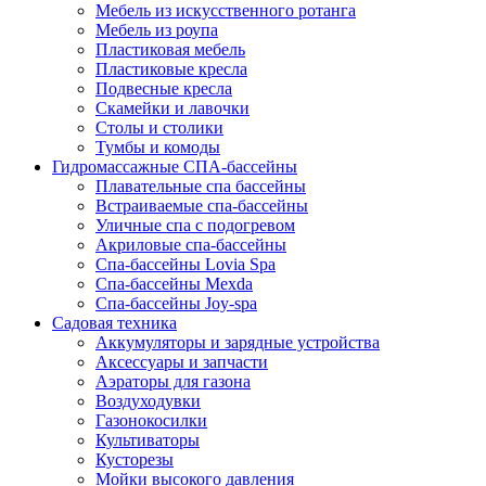
Мебель из искусственного ротанга
Мебель из роупа
Пластиковая мебель
Пластиковые кресла
Подвесные кресла
Скамейки и лавочки
Столы и столики
Тумбы и комоды
Гидромассажные СПА-бассейны
Плавательные спа бассейны
Встраиваемые спа-бассейны
Уличные спа с подогревом
Акриловые спа-бассейны
Спа-бассейны Lovia Spa
Спа-бассейны Mexda
Спа-бассейны Joy-spa
Садовая техника
Аккумуляторы и зарядные устройства
Аксессуары и запчасти
Аэраторы для газона
Воздуходувки
Газонокосилки
Культиваторы
Кусторезы
Мойки высокого давления