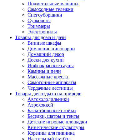
Подметальные машины
Самоходные тележки
Снегоуборщики
Сучкорезы
Триммеры
Электропилы
Товары для дома и дачи
Винные шкафы
Домашние пивоварни
Домашний декор
Доски для кухни
Инфракрасные сауны
Камины и печи
Массажные кресла
Самогонные аппараты
Чердачные лестницы
Товары для отдыха на природе
Автохолодильники
Аэрохоккей
Баскетбольные стойки
Беседки, шатры и тенты
Детские игровые площадки
Кинетические скульптуры
Корзины для пикника
Настольный футбол