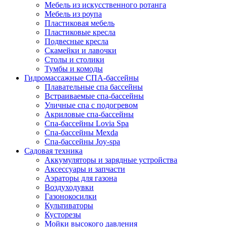
Мебель из искусственного ротанга
Мебель из роупа
Пластиковая мебель
Пластиковые кресла
Подвесные кресла
Скамейки и лавочки
Столы и столики
Тумбы и комоды
Гидромассажные СПА-бассейны
Плавательные спа бассейны
Встраиваемые спа-бассейны
Уличные спа с подогревом
Акриловые спа-бассейны
Спа-бассейны Lovia Spa
Спа-бассейны Mexda
Спа-бассейны Joy-spa
Садовая техника
Аккумуляторы и зарядные устройства
Аксессуары и запчасти
Аэраторы для газона
Воздуходувки
Газонокосилки
Культиваторы
Кусторезы
Мойки высокого давления