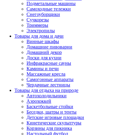
Подметальные машины
Самоходные тележки
Снегоуборщики
Сучкорезы
Триммеры
Электропилы
Товары для дома и дачи
Винные шкафы
Домашние пивоварни
Домашний декор
Доски для кухни
Инфракрасные сауны
Камины и печи
Массажные кресла
Самогонные аппараты
Чердачные лестницы
Товары для отдыха на природе
Автохолодильники
Аэрохоккей
Баскетбольные стойки
Беседки, шатры и тенты
Детские игровые площадки
Кинетические скульптуры
Корзины для пикника
Настольный футбол