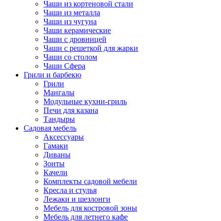
Чаши из кортеновой стали
Чаши из металла
Чаши из чугуна
Чаши керамические
Чаши с дровницей
Чаши с решеткой для жарки
Чаши со столом
Чаши Сфера
Грили и барбекю
Грили
Мангалы
Модульные кухни-гриль
Печи для казана
Тандыры
Садовая мебель
Аксессуары
Гамаки
Диваны
Зонты
Качели
Комплекты садовой мебели
Кресла и стулья
Лежаки и шезлонги
Мебель для костровой зоны
Мебель для летнего кафе