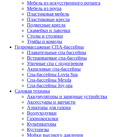
Мебель из искусственного ротанга
Мебель из роупа
Пластиковая мебель
Пластиковые кресла
Подвесные кресла
Скамейки и лавочки
Столы и столики
Тумбы и комоды
Гидромассажные СПА-бассейны
Плавательные спа бассейны
Встраиваемые спа-бассейны
Уличные спа с подогревом
Акриловые спа-бассейны
Спа-бассейны Lovia Spa
Спа-бассейны Mexda
Спа-бассейны Joy-spa
Садовая техника
Аккумуляторы и зарядные устройства
Аксессуары и запчасти
Аэраторы для газона
Воздуходувки
Газонокосилки
Культиваторы
Кусторезы
Мойки высокого давления