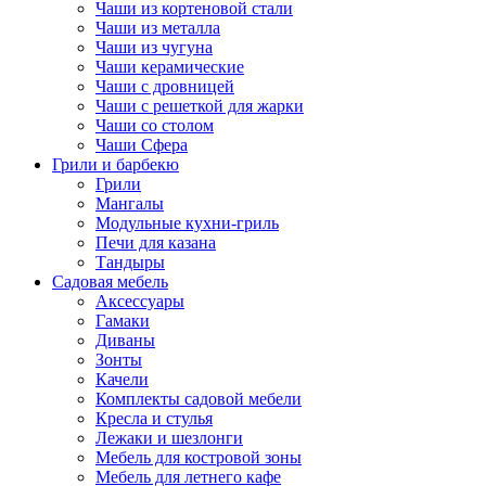
Чаши из кортеновой стали
Чаши из металла
Чаши из чугуна
Чаши керамические
Чаши с дровницей
Чаши с решеткой для жарки
Чаши со столом
Чаши Сфера
Грили и барбекю
Грили
Мангалы
Модульные кухни-гриль
Печи для казана
Тандыры
Садовая мебель
Аксессуары
Гамаки
Диваны
Зонты
Качели
Комплекты садовой мебели
Кресла и стулья
Лежаки и шезлонги
Мебель для костровой зоны
Мебель для летнего кафе