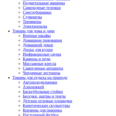
Подметальные машины
Самоходные тележки
Снегоуборщики
Сучкорезы
Триммеры
Электропилы
Товары для дома и дачи
Винные шкафы
Домашние пивоварни
Домашний декор
Доски для кухни
Инфракрасные сауны
Камины и печи
Массажные кресла
Самогонные аппараты
Чердачные лестницы
Товары для отдыха на природе
Автохолодильники
Аэрохоккей
Баскетбольные стойки
Беседки, шатры и тенты
Детские игровые площадки
Кинетические скульптуры
Корзины для пикника
Настольный футбол