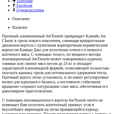
Телеграм
Facebook
Одноклассники
Описание
Наличие
Прочный алюминиевый JoeTisserie превращает Kamado Joe
Classic в гриль нового поколения, совмещая вращательные
движения вертела с культовым жаропрочным керамическим
корпусом Камадо Джо для получения сочного и нежного
копченого мяса. С помощью тихого, но мощного мотора
инновационный JoeTisserie может поворачивать куриное,
говяжье или свиное мясо весом до 23 кг и обладает
характерной клиновидной формой, позволяющей полностью
опускать крышку гриля для оптимального удержания тепла.
Прочный вертел легко установить, и он имеет регулируемые
вилки для идеального баланса, а постоянное стабильное
вращение сохранит натуральные соки мяса, обеспечивая его
равномерное приготовление.
С помощью инновационного вертела JoeTisserie ничто не
помешает Вам получить аппетитный привкус угля и
вкуснейших маринадов на легко вращающейся курицу,
говядине или свинине. Просто подключите вертел к мотору, и